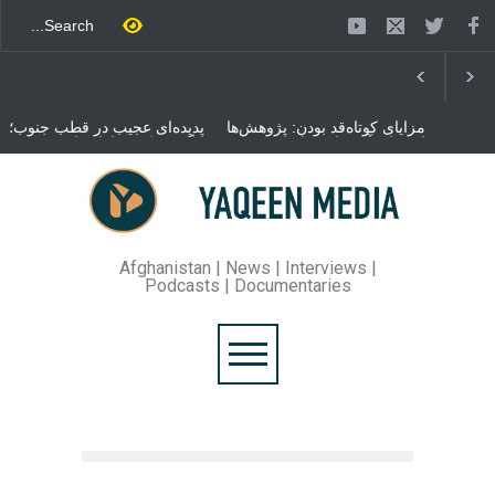
مزایای کوتاه‌قد بودن: پژوهش‌ها
پدیده‌ای عجیب در قطب جنوب؛
از فواید آن برای سلامتی
پنگوئنی که هزاران بار در روز
می‌گویند
می‌خوابد
محمدباقر قالیباف، رئیس
مجلس ایران، با انتقاد تند از
سیاست‌های دونالد ترمپ اعلام
کرد که واشنگتن تلاش دارد با
«محاصره و نقض آتش‌بس»،
روند گفتگوها را از مسیر
Afghanistan | News | Interviews |
مذاکره به سمت تسلیم سوق
Podcasts | Documentaries
دهد.