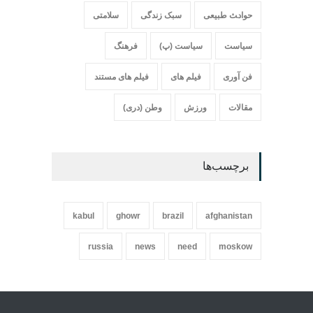
حواد‍‍‍ث طبیعی
سبک زندگی
سلامتی
سیاست
سیاست (پ)
فرهنگ
فن آوری
فیلم های
فیلم های مستند
مقالات
ورزش
وطن (دری)
برچسب‌ها
kabul
ghowr
brazil
afghanistan
russia
news
need
moskow