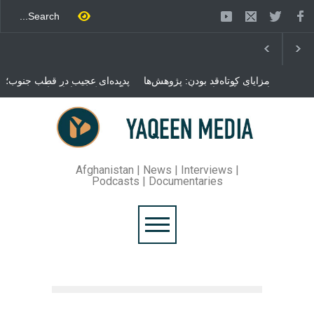
مزایای کوتاه‌قد بودن: پژوهش‌ها
پدیده‌ای عجیب در قطب جنوب؛
از فواید آن برای سلامتی
پنگوئنی که هزاران بار در روز
می‌گویند
می‌خوابد
محمدباقر قالیباف، رئیس
مجلس ایران، با انتقاد تند از
سیاست‌های دونالد ترمپ اعلام
کرد که واشنگتن تلاش دارد با
«محاصره و نقض آتش‌بس»،
روند گفتگوها را از مسیر
Afghanistan | News | Interviews |
مذاکره به سمت تسلیم سوق
Podcasts | Documentaries
دهد.