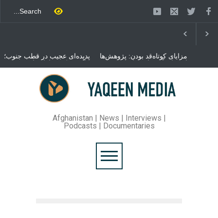
مزایای کوتاه‌قد بودن: پژوهش‌ها
پدیده‌ای عجیب در قطب جنوب؛
از فواید آن برای سلامتی
پنگوئنی که هزاران بار در روز
می‌گویند
می‌خوابد
محمدباقر قالیباف، رئیس
مجلس ایران، با انتقاد تند از
سیاست‌های دونالد ترمپ اعلام
کرد که واشنگتن تلاش دارد با
«محاصره و نقض آتش‌بس»،
روند گفتگوها را از مسیر
Afghanistan | News | Interviews |
مذاکره به سمت تسلیم سوق
Podcasts | Documentaries
دهد.