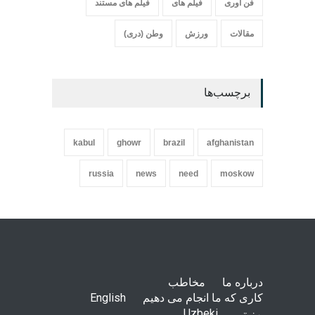
فن آوری
فیلم های
فیلم های مستند
مقالات
ورزش
وطن (دری)
برچسب‌ها
kabul
ghowr
brazil
afghanistan
russia
news
need
moskow
درباره ما
مخاطب
کاری که ما انجام می دهیم
English
پښتو
Uzbeki