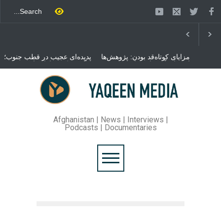
مزایای کوتاه‌قد بودن: پژوهش‌ها
پدیده‌ای عجیب در قطب جنوب؛
از فواید آن برای سلامتی
پنگوئنی که هزاران بار در روز
می‌گویند
می‌خوابد
محمدباقر قالیباف، رئیس
مجلس ایران، با انتقاد تند از
سیاست‌های دونالد ترمپ اعلام
کرد که واشنگتن تلاش دارد با
«محاصره و نقض آتش‌بس»،
روند گفتگوها را از مسیر
Afghanistan | News | Interviews |
مذاکره به سمت تسلیم سوق
Podcasts | Documentaries
دهد.