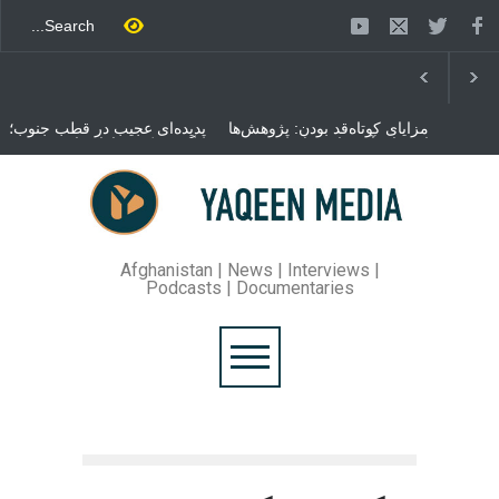
مزایای کوتاه‌قد بودن: پژوهش‌ها
پدیده‌ای عجیب در قطب جنوب؛
از فواید آن برای سلامتی
پنگوئنی که هزاران بار در روز
می‌گویند
می‌خوابد
محمدباقر قالیباف، رئیس
مجلس ایران، با انتقاد تند از
سیاست‌های دونالد ترمپ اعلام
کرد که واشنگتن تلاش دارد با
«محاصره و نقض آتش‌بس»،
روند گفتگوها را از مسیر
Afghanistan | News | Interviews |
مذاکره به سمت تسلیم سوق
Podcasts | Documentaries
دهد.