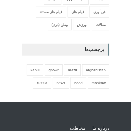
فن آوری
فیلم های
فیلم های مستند
مقالات
ورزش
وطن (دری)
برچسب‌ها
kabul
ghowr
brazil
afghanistan
russia
news
need
moskow
درباره ما
مخاطب