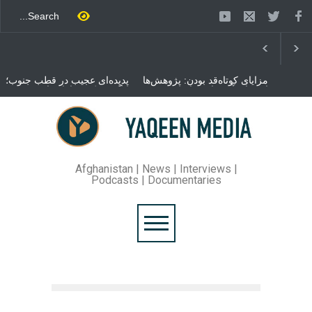
مزایای کوتاه‌قد بودن: پژوهش‌ها
پدیده‌ای عجیب در قطب جنوب؛
از فواید آن برای سلامتی
پنگوئنی که هزاران بار در روز
می‌گویند
می‌خوابد
محمدباقر قالیباف، رئیس
مجلس ایران، با انتقاد تند از
سیاست‌های دونالد ترمپ اعلام
کرد که واشنگتن تلاش دارد با
«محاصره و نقض آتش‌بس»،
روند گفتگوها را از مسیر
Afghanistan | News | Interviews |
مذاکره به سمت تسلیم سوق
Podcasts | Documentaries
دهد.