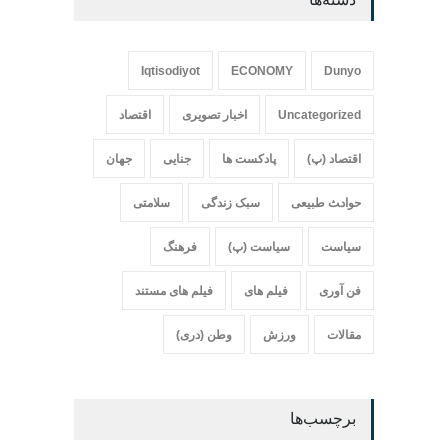
Iqtisodiyot
ECONOMY
Dunyo
Uncategorized
اخبار تصویری
اقتصاد
اقتصاد (پ)
پادکست ها
جنایی
جهان
حواد‍‍‍ث طبیعی
سبک زندگی
سلامتی
سیاست
سیاست (پ)
فرهنگ
فن آوری
فیلم های
فیلم های مستند
مقالات
ورزش
وطن (دری)
برچسب‌ها