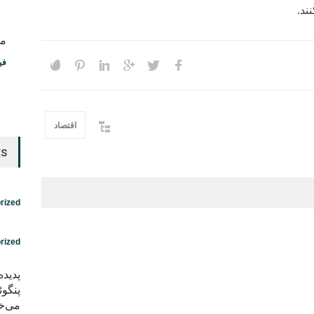
ند.
مس
فی
اقتصاد
ts
rized
rized
پدید
پنگوئ
می‌خو