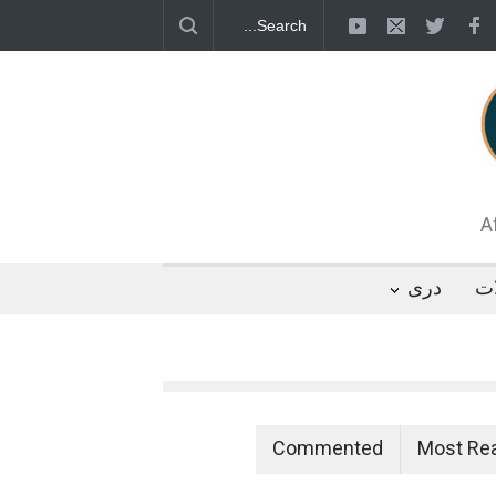
قطب جنوب؛ پنگوئنی که هزاران بار در روز
 رئیس مجلس ایران، با انتقاد تند از سیاست‌های
 کرد که واشنگتن تلاش دارد با «محاصره و نقض
تگوها را از مسیر مذاکره به سمت تسلیم سوق
A
ات
دری
Commented
Most Re