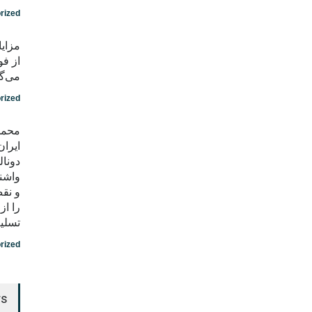
rized
مزایا
از فو
می‌گو
rized
محمد
ایران
دونال
واشن
و نق
را ا
تسلی
rized
rs