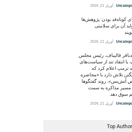
Uncatego
آوریل 21, 2026
ی کوتاه‌قد بودن: پژوهش‌ها
اید آن برای سلامتی
یند
Uncatego
آوریل 21, 2026
باقر قالیباف، رئیس مجلس
، با انتقاد تند از سیاست‌های
د ترمپ اعلام کرد که
گتن تلاش دارد با «محاصره
ض آتش‌بس»، روند گفتگوها
ز مسیر مذاکره به سمت
م سوق دهد.
Uncatego
آوریل 21, 2026
Top Autho