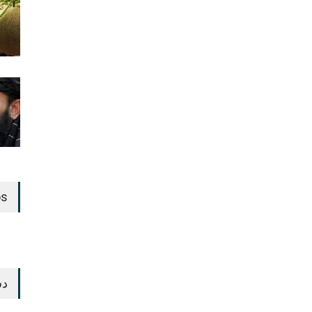
os
دس