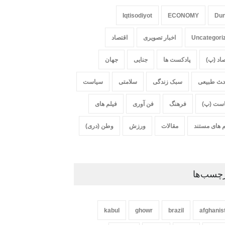
Iqtisodiyot
ECONOMY
Du
Uncategori
اخبار تصویری
اقتصاد
صاد (پ)
پادکست ها
جنایی
جهان
‍‍‍ث طبیعی
سبک زندگی
سلامتی
سیاست
ست (پ)
فرهنگ
فن آوری
فیلم های
م های مستند
مقالات
ورزش
وطن (دری)
چسب‌ها
kabul
ghowr
brazil
afghanis