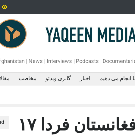
تاه‌قد بودن: پژوهش‌ها از فواید آن برای سلامتی می‌گویند
پدیده‌ای عجیب در 
می‌خوابد
محمدباقر قالیباف،
دونالد ترمپ اعلام
آتش‌بس»، روند گف
دهد.
fghanistan | News | Interviews | Podcasts | Documentari
 انجام می دهیم
اخبار
گالری ویدئو
مخاطب
مقال
بانک مرکزی افغانستان فردا ۱۷
ad