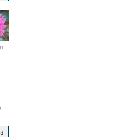
en
R
ed