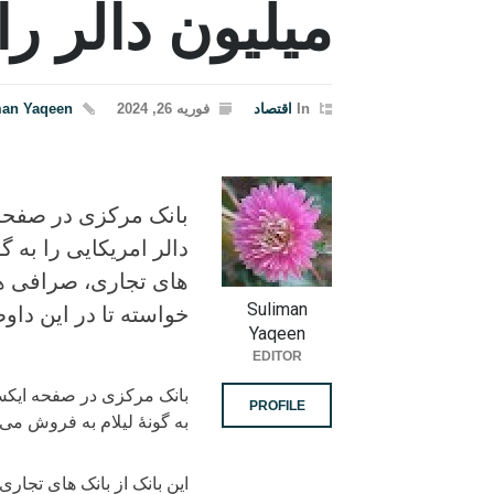
میلیون دالر را
In
اقتصاد
فوریه 26, 2024
man Yaqeen
دالر امریکایی را به گ
های تجاری، صرافی ه
Suliman
خواسته تا در این دا
Yaqeen
EDITOR
PROFILE
به گونهٔ لیلام به فروش می‌
این بانک از بانک های تجا