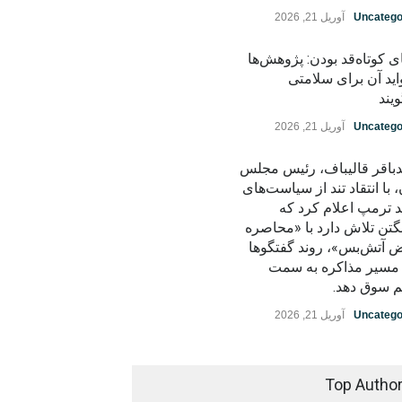
Uncatego
آوریل 21, 2026
ی کوتاه‌قد بودن: پژوهش‌ها
اید آن برای سلامتی
یند
Uncatego
آوریل 21, 2026
باقر قالیباف، رئیس مجلس
، با انتقاد تند از سیاست‌های
د ترمپ اعلام کرد که
گتن تلاش دارد با «محاصره
ض آتش‌بس»، روند گفتگوها
ز مسیر مذاکره به سمت
م سوق دهد.
Uncatego
آوریل 21, 2026
Top Autho