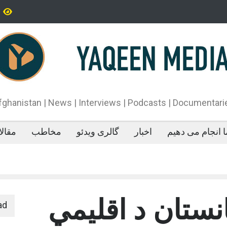
تاه‌قد بودن: پژوهش‌ها از فواید آن برای سلامتی می‌گویند
پدیده‌ای عجیب در 
می‌خوابد
محمدباقر قالیباف،
دونالد ترمپ اعلام
آتش‌بس»، روند گف
دهد.
fghanistan | News | Interviews | Podcasts | Documentari
 انجام می دهیم
اخبار
گالری ویدئو
مخاطب
مقال
انستان د اقلیمي
ad