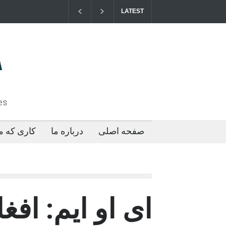
LATEST
مزایای کو
2026-04-21T09:35:43+0000
es
صفحه اصلی
درباره ما
کاری که ما
ای او ایم: افغ