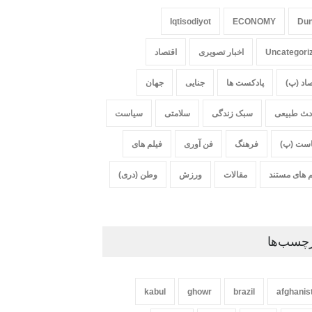
Iqtisodiyot
ECONOMY
Du
Uncategori
اخبار تصویری
اقتصاد
صاد (پ)
پادکست ها
جنایی
جهان
‍‍‍ث طبیعی
سبک زندگی
سلامتی
سیاست
ست (پ)
فرهنگ
فن آوری
فیلم های
م های مستند
مقالات
ورزش
وطن (دری)
چسب‌ها
kabul
ghowr
brazil
afghanis