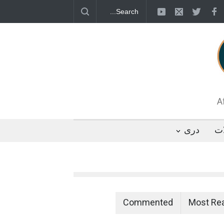
قطب جنوب؛ پنگوئنی که هزاران بار در روز
 رئیس مجلس ایران، با انتقاد تند از سیاست‌های
 کرد که واشنگتن تلاش دارد با «محاصره و نقض
تگوها را از مسیر مذاکره به سمت تسلیم سوق
A
ات
دری
Commented
Most Re