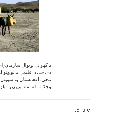
دی چې د اقلیمي بدلونونو له
مخې، افغانستان په سوېلي ا
وچکالۍ له امله یې ډېر زیان
Share: