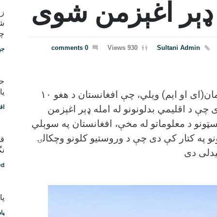
 ډېر اغېزمن شوی
شب
چط
0 comments
930 Views
Sultani Admin
جه
یا
د کډوالۍ نړیوال سازمان(ای او ایم) ویلي، چې افغانستان د هغو ۱۰
 چې د اقلیمي بدلونونو له امله ډېر اغېزمن
اق
سټونو د معلوماتو له مخې، افغانستان په سوېلي
نو په کتار کې دی چې د وروستیو کلونو وچکالۍ
قد
نگ
یدلی دی
ed
پادکس
پا