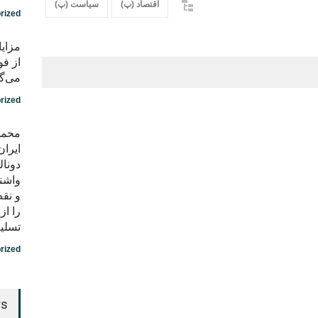
اقتصاد (پ)
سیاست (پ)
rized
مزایا
از فو
می‌گو
rized
محمد
ایران
دونال
واشن
و نق
را ا
تسلی
rized
rs