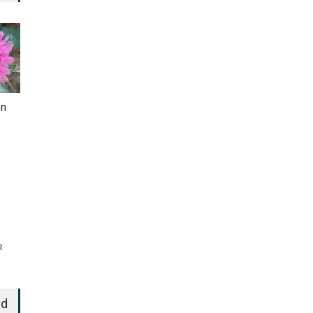
en
R
ed