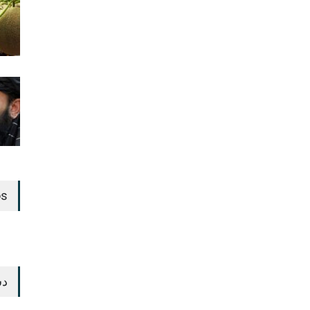
os
دس