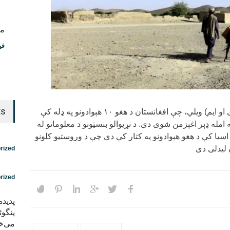
مس
فی
ts
د کډوالۍ نړیوال سازمان(ای او ایم) ویلي، چې افغانستان د هغو ۱۰ هېوادونو په ډله کې
 امله ډېر اغېزمن شوی دی. د نړیوالو بنسټونو د معلوماتو له
سیا کې د هغو هېوادونو په کتار کې دی چې د وروستیو کلونو
 لیدلی دی
rized
rized
پدید
پنگوئ
می‌خو