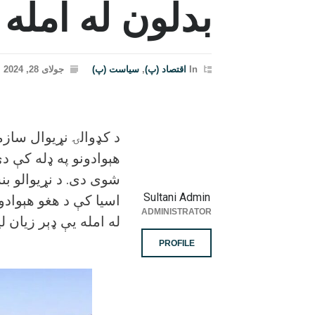
بدلون له امله
In
اقتصاد (پ)
,
سیاست (پ)
جولای 28, 2024
هېوادونو په ډله کې دی
شوی دی. د نړیوالو بن
Sultani Admin
اسیا کې د هغو هېوادو
ADMINISTRATOR
له امله یې ډېر زیان ل
PROFILE