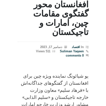
افغانستان محور
گفتگوی مقامات
چین، امارات و
تاجیکستان
In
اقتصاد
دسامبر 17, 2023
511 Views
Suliman Yaqeen
0 comments
یو شیائونگ نماینده ویژه چین برای
افغانستان از گفتگوهای جداگانه‌اش
با «فرهاد سلیم» معاون وزارت
خارجه تاجیکستان و «سلیم الذابی»
مشاور ارشد وزارت خارجه امارات