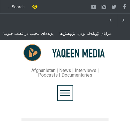
مزایای کوتاه‌قد بودن: پژوهش‌ها
پدیده‌ای عجیب در قطب جنوب؛
از فواید آن برای سلامتی
پنگوئنی که هزاران بار در روز
می‌گویند
می‌خوابد
محمدباقر قالیباف، رئیس
مجلس ایران، با انتقاد تند از
سیاست‌های دونالد ترمپ اعلام
کرد که واشنگتن تلاش دارد با
«محاصره و نقض آتش‌بس»،
روند گفتگوها را از مسیر
Afghanistan | News | Interviews |
مذاکره به سمت تسلیم سوق
Podcasts | Documentaries
دهد.