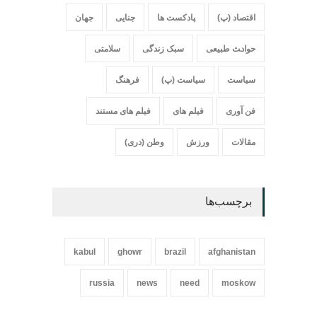
اقتصاد (پ)
پادکست ها
جنایی
جهان
حواد‍‍‍ث طبیعی
سبک زندگی
سلامتی
سیاست
سیاست (پ)
فرهنگ
فن آوری
فیلم های
فیلم های مستند
مقالات
ورزش
وطن (دری)
برچسب‌ها
kabul
ghowr
brazil
afghanistan
russia
news
need
moskow