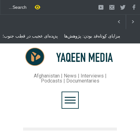
مزایای کوتاه‌قد بودن: پژوهش‌ها
پدیده‌ای عجیب در قطب جنوب؛
از فواید آن برای سلامتی
پنگوئنی که هزاران بار در روز
می‌گویند
می‌خوابد
محمدباقر قالیباف، رئیس
مجلس ایران، با انتقاد تند از
سیاست‌های دونالد ترمپ اعلام
کرد که واشنگتن تلاش دارد با
«محاصره و نقض آتش‌بس»،
روند گفتگوها را از مسیر
Afghanistan | News | Interviews |
مذاکره به سمت تسلیم سوق
Podcasts | Documentaries
دهد.