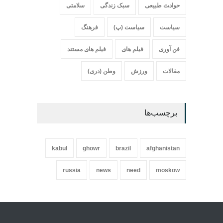
حواد‍‍‍ث طبیعی
سبک زندگی
سلامتی
سیاست
سیاست (پ)
فرهنگ
فن آوری
فیلم های
فیلم های مستند
مقالات
ورزش
وطن (دری)
برچسب‌ها
kabul
ghowr
brazil
afghanistan
russia
news
need
moskow