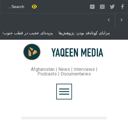
مزایای کوتاه‌قد بودن: پژوهش‌ها
پدیده‌ای عجیب در قطب جنوب؛
از فواید آن برای سلامتی
پنگوئنی که هزاران بار در روز
می‌گویند
می‌خوابد
محمدباقر قالیباف، رئیس
مجلس ایران، با انتقاد تند از
سیاست‌های دونالد ترمپ اعلام
کرد که واشنگتن تلاش دارد با
«محاصره و نقض آتش‌بس»،
روند گفتگوها را از مسیر
Afghanistan | News | Interviews |
مذاکره به سمت تسلیم سوق
Podcasts | Documentaries
دهد.