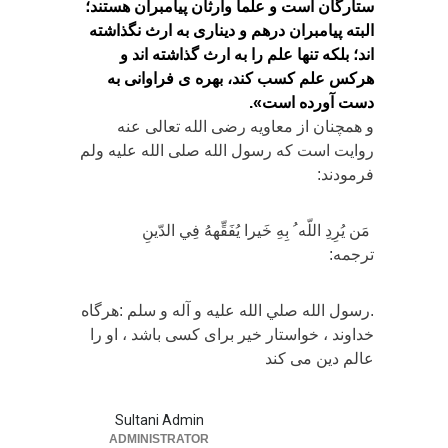
ستارگان است و علما وارثان پيامبران هستند؛
البته پيامبران درهم و ديناری به ارث نگذاشته
اند؛ بلکه تنها علم را به ارث گذاشته اند و
هرکس علم کسب کند، بهره ی فراوانی به
دست آورده است
».
و همچنان از معاویه رضی الله تعالی عنه
روایت است که رسول الله صلی الله علیه ولم
فرمودند:
مَن يُرِدِ اللّه ُ بِهِ خَيرا يُفَقِّههُ فِي الدّينِ
ترجمه:
.رسول الله صلي الله عليه و آله و سلم :هرگاه
خداوند ، خواستار خير براى كسى باشد ، او را
عالم دين مى كند
Sultani Admin
ADMINISTRATOR