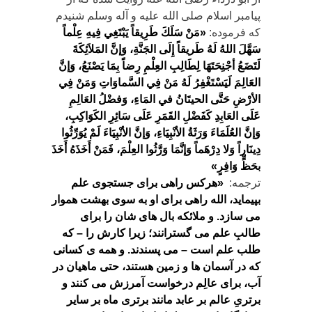
پیامبر اسلام صلی الله علیه و آله وسلم شنیدم
که فرموده:
«
مَنْ سَلَكَ طَرِيقاً يَبْتَغِي فِيهِ عِلْماً
سَهَّلَ اللهُ لَهُ طَريقاً إِلَى الجَنَّةِ، وَإنَّ المَلاَئِكَةَ
لَتَضَعُ أجْنِحَتَهَا لِطَالِبِ العِلْمِ رِضاً بِمَا يَصْنَعُ، وَإنَّ
العَالِمَ لَيَسْتَغْفِرُ لَهُ مَنْ فِي السَّماوَاتِ وَمَنْ فِي
الأرْضِ حَتَّى الحيتَانُ في المَاءِ، وَفضْلُ العَالِمِ
عَلَى العَابِدِ كَفَضْلِ القَمَرِ عَلَى سَائِرِ الكَوَاكِبِ،
وَإنَّ العُلَمَاءَ وَرَثَةُ الأنْبِيَاءِ، وَإنَّ الأنْبِيَاءَ لَمْ يُوَرِّثُوا
دِينَاراً وَلا دِرْهَماً وَإنَّمَا وَرَّثُوا العِلْمَ، فَمَنْ أَخَذَهُ أَخَذَ
بحَظٍّ وَافِرٍ
»
ترجمه:
«
هرکس راهی برای جستجوی علم
بپيمايد، الله راهی برای او به سوی بهشت هموار
می سازد. و ملائکه بال های شان را برای
طالبِ علم می گسترانند؛ زيرا کارش را – که
طلب علم است – می پسندند. و همه ی کسانی
که در آسمان ها و زمين هستند، حتی ماهيان در
آب، برای عالِم درخواست آمرزش می کنند و
برتریِ عالم بر عابد مانند برتری ماه بر ساير