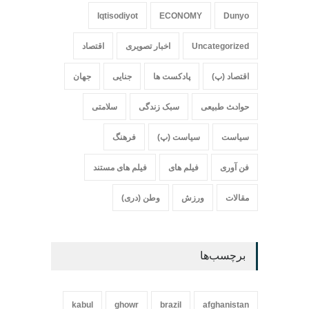
Iqtisodiyot
ECONOMY
Dunyo
Uncategorized
اخبار تصویری
اقتصاد
اقتصاد (پ)
پادکست ها
جنایی
جهان
حواد‍‍‍ث طبیعی
سبک زندگی
سلامتی
سیاست
سیاست (پ)
فرهنگ
فن آوری
فیلم های
فیلم های مستند
مقالات
ورزش
وطن (دری)
برچسب‌ها
kabul
ghowr
brazil
afghanistan