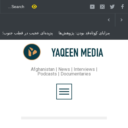
مزایای کوتاه‌قد بودن: پژوهش‌ها
پدیده‌ای عجیب در قطب جنوب؛
از فواید آن برای سلامتی
پنگوئنی که هزاران بار در روز
می‌گویند
می‌خوابد
محمدباقر قالیباف، رئیس
مجلس ایران، با انتقاد تند از
سیاست‌های دونالد ترمپ اعلام
کرد که واشنگتن تلاش دارد با
«محاصره و نقض آتش‌بس»،
روند گفتگوها را از مسیر
Afghanistan | News | Interviews |
مذاکره به سمت تسلیم سوق
Podcasts | Documentaries
دهد.