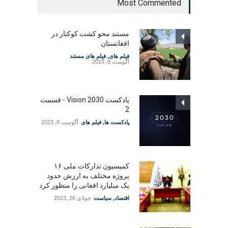
Most Commented
مستند محو کشت کوکنار در
افغانستان
فیلم های
,
فیلم های مستند
آگوست 8, 2023
پادکست Vision 2030 - قسمت
2
پادکست ها
,
فیلم های
آگوست 8, 2023
کمیسیون تدارکات ملی ۱۶
پروژه مختلف به ارزش حدود
یک میلیارد افغانی را منظور کرد
اقتصاد
,
سیاست
جولای 26, 2023