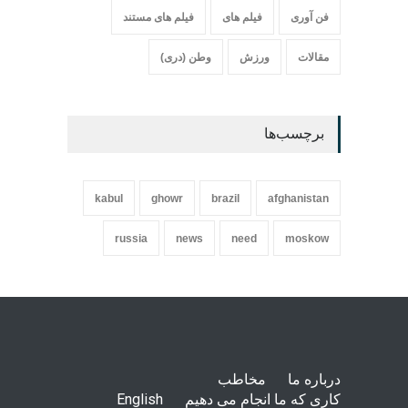
فن آوری
فیلم های
فیلم های مستند
مقالات
ورزش
وطن (دری)
برچسب‌ها
kabul
ghowr
brazil
afghanistan
russia
news
need
moskow
درباره ما
مخاطب
کاری که ما انجام می دهیم
English