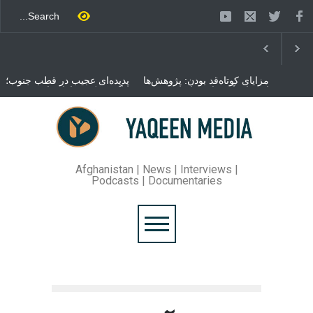
مزایای کوتاه‌قد بودن: پژوهش‌ها
پدیده‌ای عجیب در قطب جنوب؛
از فواید آن برای سلامتی
پنگوئنی که هزاران بار در روز
می‌گویند
می‌خوابد
محمدباقر قالیباف، رئیس
مجلس ایران، با انتقاد تند از
سیاست‌های دونالد ترمپ اعلام
کرد که واشنگتن تلاش دارد با
«محاصره و نقض آتش‌بس»،
روند گفتگوها را از مسیر
Afghanistan | News | Interviews |
مذاکره به سمت تسلیم سوق
Podcasts | Documentaries
دهد.