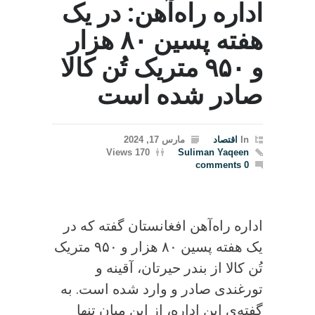
اداره راه‌آهن: در یک
هفته پسین ۸۰ هزار
و ۹۵۰ متریک تُن کالا
صادر شده است
In
اقتصاد
مارس 17, 2024
170 Views
Suliman Yaqeen
0 comments
اداره راه‌آهن افغانستان گفته که در
یک هفته پسین ۸۰ هزار و ۹۵۰ متریک
تُن کالا از بندر حیرتان، آقینه و
تورغندی صادر و وارد شده است. به
گفته‌ی این اداره، از این میان تنها