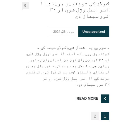
ګولان کې توغندیز برید؛ ۱۱
0
اسراییل وژل شوي او ۳۰
نور ټپيان دي
Uncategorized
جولای 28, 2024
د سوریې په اشغال شوې ګولان سیمه کې د
توغندیز برید له امله ۱۱ اسراییل وژل شوي
او ۳۰ نور ټپیان کړي دي. اسراییلي رسنیو
ویلي، چې د ګولان په سیمه کې د فوټبال په یو
لوبغالي د لبنان څخه په توغول شوي توغندي
برید کې ۱۱ اسراییل وژل شوي او تر
۳۰ نور ټپیان دي.
READ MORE
2
1