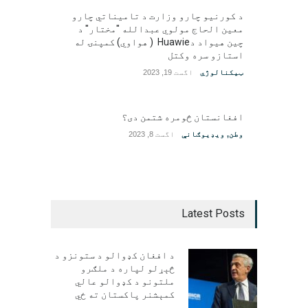
د کورنیو چارو وزارت د تامیناتي چارو
معین الحاج مولوي عبدالله "مختار" د
چین هیواد دHuawie ( هواوي) کمپنۍ له
استازو سره وکتل
ټیکنالوژي
اگست 19, 2023
افغانستان څومره شتمن دی؟
وطن
,
ویډیوګانې
اگست 8, 2023
Latest Posts
د افغان کډوالو د ستونزو د
څېړلو لپاره د ملګرو
ملتونو د کډوالو عالي
کمېشنر پاکستان ته ځي