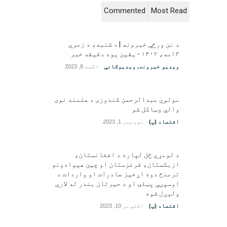
Commented
Most Read
د نن ورځې خبرونه | د شنبه، د زمري
۱۳مه، ۱۴۰۲ - یقین یوه دقیقه خبر
ویډیو خبرونه
,
ویډیوګانې
اگست 8, 2023
مولوي عبدالرحمن کندوزی د هلمند نوی
والي وټاکل شو
اقتصاد (پ)
نوومبر 1, 2023
د لومړي ځل لپاره د افغانستان،
ازبکستان، قرغزستان او چین هېوادونو
ترمنځ دوه اړخیز صادرات او واردات د
اوسپڼې پټلۍ او د حیرتان بندر له لارې
ولېږل شوه
اقتصاد (پ)
اکتوبر 10, 2023