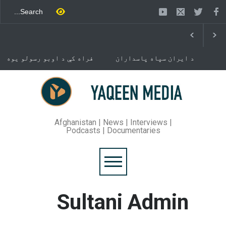
د ایران سپاه پاسداران
فراه کې د اوبو رسولو یوه
ځواک خبر ورکړی چې د حماس
شبکه جوړېږي
د تندلارې فلسطينۍ ډلې د
سیاسي دفتر مشر اسماعیل
خوست کې د غلام خان لار
هنيه په
بیرته خلاصه شوه
تهران کې وژل شوی دی.
Afghanistan | News | Interviews |
Podcasts | Documentaries
Sultani Admin