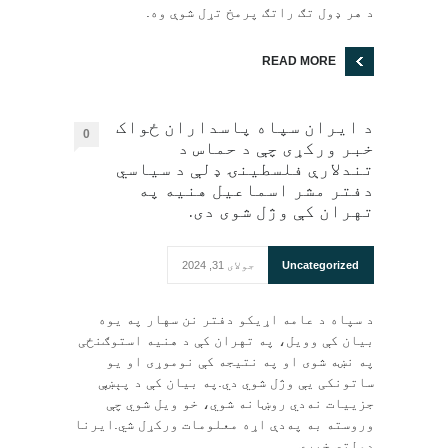
د هر ډول تګ راتګ پرمخ تړل شوې وه.
READ MORE
د ایران سپاه پاسداران ځواک
0
خبر ورکړی چې د حماس د
تندلارې فلسطينۍ ډلې د سیاسي
دفتر مشر اسماعیل هنيه په
تهران کې وژل شوی دی.
Uncategorized
جولای 31, 2024
د سپاه د عامه اړیکو دفتر نن سهار په یوه
بیان کې وویل، په تهران کې د هنيه استوګنځی
په نښه شوی او په نتیجه کې نوموړی او یو
ساتونکی یې وژل شوي دي.په بیان کې د پېښې
جزییات نه‌دي روښانه شوي، خو ویل شوي چې
وروسته به په‌دې اړه معلومات ورکړل شي.ایرنا
دولتي خبري