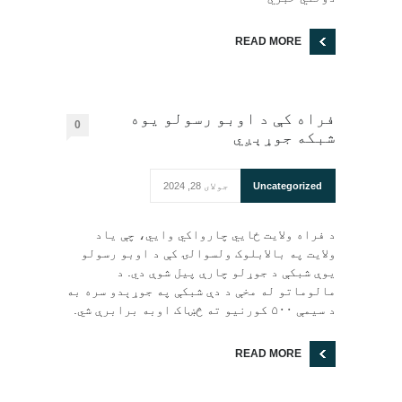
READ MORE
فراه کې د اوبو رسولو یوه
0
شبکه جوړېږي
Uncategorized
جولای 28, 2024
د فراه ولایت ځایي چارواکي وایي، چې یاد
ولایت په بالابلوک ولسوالۍ کې د اوبو رسولو
یوې شبکې د جوړلو چارې پیل شوې دي. د
مالوماتو له مخې د دې شبکې په جوړېدو سره به
د سیمې ۵۰۰ کورنیو ته څښاک اوبه برابرې شي.
READ MORE