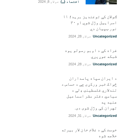
اقتصاد (پ)
جولای 8, 2024
ګولان کې توغندیز برید؛ ۱۱
اسراییل وژل شوي او ۳۰
نور ټپيان دي
Uncategorized
جولای 28, 2024
فراه کې د اوبو رسولو یوه
شبکه جوړېږي
Uncategorized
جولای 28, 2024
د ایران سپاه پاسداران
ځواک خبر ورکړی چې د حماس د
تندلارې فلسطينۍ ډلې د
سیاسي دفتر مشر اسماعیل
هنيه په
تهران کې وژل شوی دی.
Uncategorized
جولای 31, 2024
خوست کې د غلام خان لار بیرته
خلاصه شوه