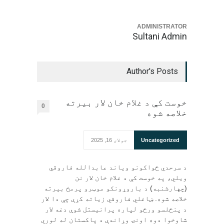
ADMINISTRATOR
Sultani Admin
Author's Posts
خوست کې د غلام خان لار بیرته
0
خلاصه شوه
Uncategorized
جولای 16, 2025
د سرحدي ځواکونو ویاند عابدالله فاروقي
ویلي، په خوست کې د غلام خان لار نن
(چهارشنبه) د باروړونکو موټرو پرمخ بېرته
خلاصه شوه. ښاغلي فاروقي زیاته کړې چې دا لار
د پنځلسو ورځو لپاره پرانیستل شوې دغه لار
شاوخوا دوه اونۍ وړاندې د پاکستان له لوري