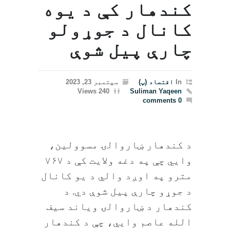
کندهار کې د یوه
کانال د جوړولو
چارې پیل شوې
In
اقتصاد (پ)
سپتمبر 23, 2023
240 Views
Suliman Yaqeen
0 comments
د کندهار ښاروالۍ مسوولین،
وايي چې په دغه ولایت کې د ۷۶۷
مترو په اوږد والي د یو کانال
د جوړو چارې پيل شوې دي. د
کندهار د ښاروالۍ ویاند سیف
الله عاصم وايي، چې د کندهار