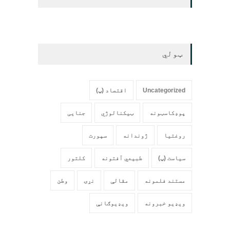
ټولي
Uncategorized
اقتصاد (پ)
پوډکاسټونه
ټیکنالوژي
جنایی
روغتیا
ژوندانه
سپورت
سیاست (پ)
طبیعي آفتونه
کلتور
مستند فلمونه
مقالې
نړۍ
وطن
ویډیو خبرونه
ویډیوګانې