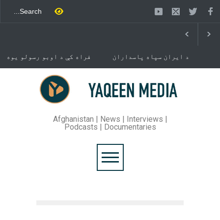
د ایران سپاه پاسداران
فراه کې د اوبو رسولو یوه
ځواک خبر ورکړی چې د حماس
شبکه جوړېږي
د تندلارې فلسطينۍ ډلې د
سیاسي دفتر مشر اسماعیل
خوست کې د غلام خان لار
هنيه په
بیرته خلاصه شوه
تهران کې وژل شوی دی.
Afghanistan | News | Interviews |
Podcasts | Documentaries