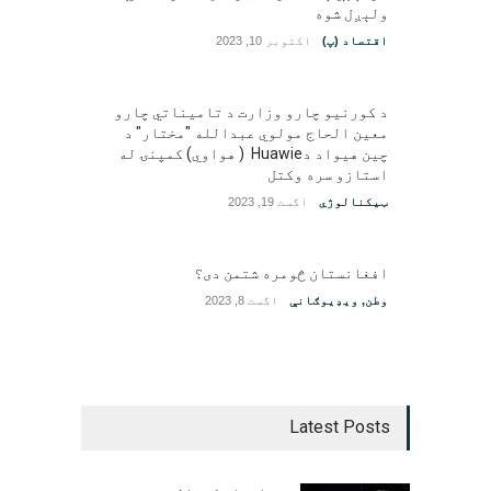
ولېږل شوه
اقتصاد (پ)
اکتوبر 10, 2023
د کورنیو چارو وزارت د تامیناتي چارو
معین الحاج مولوي عبدالله "مختار" د
چین هیواد دHuawie ( هواوي) کمپنۍ له
استازو سره وکتل
ټیکنالوژي
اگست 19, 2023
افغانستان څومره شتمن دی؟
وطن
,
ویډیوګانې
اگست 8, 2023
Latest Posts