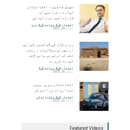
سهیل شاهین د افغانستان
لپاره د فرانسې له
شارژدافیر سره لیدلي
اقتصاد (پ)
,
سیاست (پ)
,
نړۍ
جولای 26, 2023
روان کال کې ګن شمیر کورني
او بهرني سیلانیان د رستم
تخت له لرغونو ساحو څخه
لیدنه کړې ده
اقتصاد (پ)
,
سیاست (پ)
جولای 26, 2023
افغانستان سوپر موټر
نندارې ته وړاندې کړ
اقتصاد (پ)
,
ټیکنالوژي
جولای 15, 2023
Featured Videos