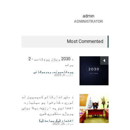
admin
ADMINISTRATOR
Most Commented
د 2030 ویژن پوډکاسټ - 2
برخه
پوډکاسټونه
,
ویډیوګانې
اگست 8, 2023
د ملي تدارکاتو کمېسیون له
لوري د شاوخوا یو میلیارد
افغانیو په ارزښت بېلا بېلې
پروژې منظورې شوې
اقتصاد (پ)
,
سیاست (پ)
جولای 26, 2023