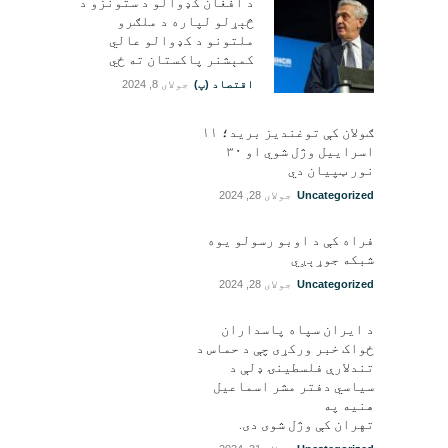
د افغان کډوالو د ستونزو د
څېړلو لپاره د ملګرو
ملتونو د کډوالو عالي
کمېشنر پاکستان ته ځي
اقتصاد (پ)
جولای 8, 2024
ګولان کې توغندیز برید؛ ۱۱
اسراییل وژل شوي او ۳۰
نور ټپيان دي
Uncategorized
جولای 28, 2024
فراه کې د اوبو رسولو یوه
شبکه جوړېږي
Uncategorized
جولای 28, 2024
د ایران سپاه پاسداران
ځواک خبر ورکړی چې د حماس د
تندلارې فلسطينۍ ډلې د
سیاسي دفتر مشر اسماعیل
هنيه په
تهران کې وژل شوی دی.