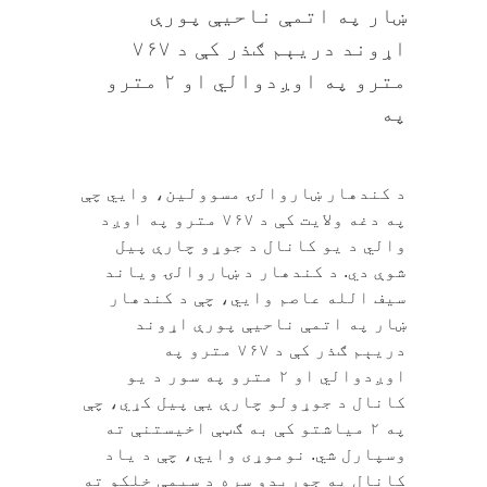
ښار په اتمې ناحیې پورې
اړوند دریېم ګذر کې د ۷۶۷
مترو په اوږدوالي او ۲ مترو
په
د کندهار ښاروالۍ مسوولین، وايي چې
په دغه ولایت کې د ۷۶۷ مترو په اوږد
والي د یو کانال د جوړو چارې پيل
شوې دي. د کندهار د ښاروالۍ ویاند
سیف الله عاصم وايي، چې د کندهار
ښار په اتمې ناحیې پورې اړوند
دریېم ګذر کې د ۷۶۷ مترو په
اوږدوالي او ۲ مترو په سور د یو
کانال د جوړولو چارې يې پیل کړي، چې
په ۲ میاشتو کې به ګټې اخیستنې ته
وسپارل شي. نوموړی وايي، چې د یاد
کانال په جوړېدو سره د سیمې خلکو ته