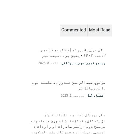
Commented
Most Read
د نن ورځې خبرونه | د شنبه، د زمري
۱۳مه، ۱۴۰۲ - یقین یوه دقیقه خبر
ویډیو خبرونه
,
ویډیوګانې
اگست 8, 2023
مولوي عبدالرحمن کندوزی د هلمند نوی
والي وټاکل شو
اقتصاد (پ)
نوومبر 1, 2023
د لومړي ځل لپاره د افغانستان،
ازبکستان، قرغزستان او چین هېوادونو
ترمنځ دوه اړخیز صادرات او واردات د
اوسپڼې پټلۍ او د حیرتان بندر له لارې