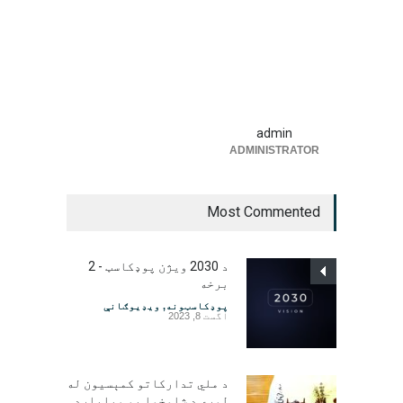
admin
ADMINISTRATOR
Most Commented
د 2030 ویژن پوډکاسټ - 2
برخه
پوډکاسټونه
,
ویډیوګانې
اگست 8, 2023
د ملي تدارکاتو کمېسیون له
لوري د شاوخوا یو میلیارد