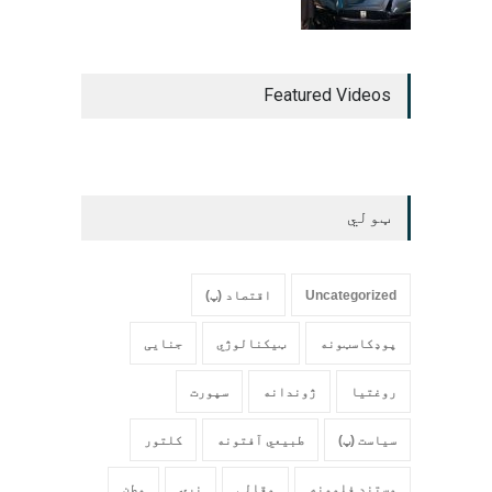
Featured Videos
ټولي
Uncategorized
اقتصاد (پ)
پوډکاسټونه
ټیکنالوژي
جنایی
روغتیا
ژوندانه
سپورت
سیاست (پ)
طبیعي آفتونه
کلتور
مستند فلمونه
مقالې
نړۍ
وطن