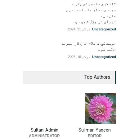
تندلارې فلسطينۍ ډلې د
سیاسي دفتر مشر اسماعیل
هنيه په
تهران کې وژل شوی دی.
Uncategorized
جولای 31, 2024
خوست کې د غلام خان لار بیرته
خلاصه شوه
Uncategorized
جولای 16, 2025
Top Authors
Sultani Admin
Suliman Yaqeen
ADMINISTRATOR
EDITOR