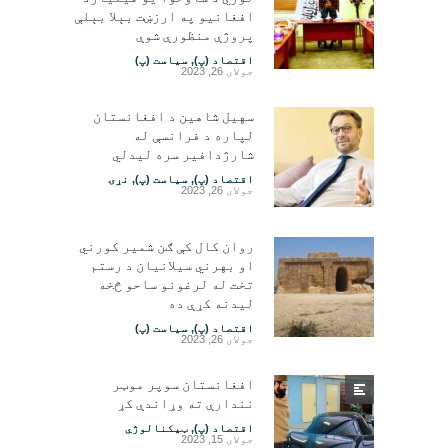
افغانیو په ارزښت بېلا بېلې
پروژې منظورې شوې
اقتصاد (پ)
,
سیاست (پ)
جولای 26, 2023
سهیل شاهین د افغانستان
لپاره د فرانسې له
شارژدافیر سره لیدلي
اقتصاد (پ)
,
سیاست (پ)
,
نړۍ
جولای 26, 2023
روان کال کې ګن شمیر کورني
او بهرني سیلانیان د رستم
تخت له لرغونو ساحو څخه
لیدنه کړې ده
اقتصاد (پ)
,
سیاست (پ)
جولای 26, 2023
افغانستان سوپر موټر
نندارې ته وړاندې کړ
اقتصاد (پ)
,
ټیکنالوژي
جولای 15, 2023