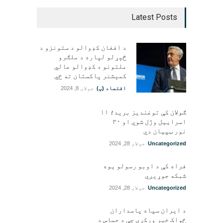
Latest Posts
د افغان کډوالو د ستونزو د
څېړلو لپاره د ملګرو
ملتونو د کډوالو عالي
کمېشنر پاکستان ته ځي
اقتصاد (پ)
جولای 8, 2024
ګولان کې توغندیز برید؛ ۱۱
اسراییل وژل شوي او ۳۰
نور ټپيان دي
Uncategorized
جولای 28, 2024
فراه کې د اوبو رسولو یوه
شبکه جوړېږي
Uncategorized
جولای 28, 2024
د ایران سپاه پاسداران
ځواک خبر ورکړی چې د حماس د