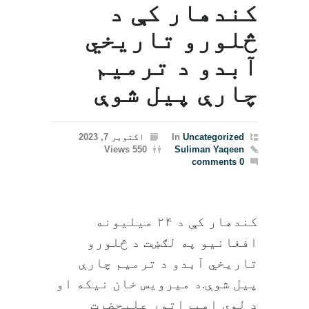
کندهار کې د
څلورو تاریخي
آبدو د ترمیم
چارې پيل شوې
Uncategorized
In
اکتوبر 7, 2023
550 Views
Suliman Yaqeen
0 comments
کندهار کې د ۲۴ میلیونه
افغانیو په لګښت د څلورو
تاریخي آبدو د ترمیم چارې
پيل شوې.د ميرويس خان نيکه او
د لوی امپراتور عليحضرت