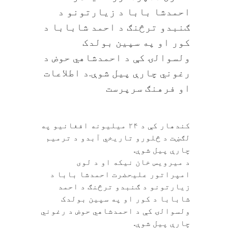
احمدشا بابا د زيارتونو د
ګنبدو ترڅنګ د احمد شابابا د
کور او په سپين بولدک
ولسوالۍ کې د احمدشاهي حوض د
رغوني چارې پیل شوې.د اطلاعات
او فرهنګ سرپرست
کندهار کې د ۲۴ میلیونه افغانیو په
لګښت د څلورو تاریخي آبدو د ترمیم
چارې پيل شوې.
د ميرويس خان نيکه او د لوی
امپراتور عليحضرت احمدشا بابا د
زيارتونو د ګنبدو ترڅنګ د احمد
شابابا د کور او په سپين بولدک
ولسوالۍ کې د احمدشاهي حوض د رغوني
چارې پیل شوې.