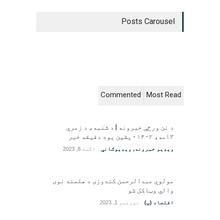
Posts Carousel
Commented
Most Read
د نن ورځې خبرونه | د شنبه، د زمري
۱۳مه، ۱۴۰۲ - یقین یوه دقیقه خبر
ویډیو خبرونه
,
ویډیوګانې
اگست 8, 2023
مولوي عبدالرحمن کندوزی د هلمند نوی
والي وټاکل شو
اقتصاد (پ)
نوومبر 1, 2023