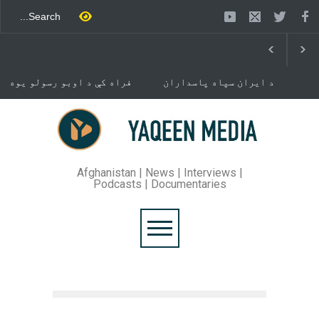
د ایران سپاه پاسداران
فراه کې د اوبو رسولو یوه
ځواک خبر ورکړی چې د حماس
شبکه جوړېږي
د تندلارې فلسطينۍ ډلې د
سیاسي دفتر مشر اسماعیل
خوست کې د غلام خان لار
هنيه په
بیرته خلاصه شوه
تهران کې وژل شوی دی.
Afghanistan | News | Interviews |
Podcasts | Documentaries