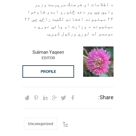
د اطلاعات او فرهنګ سرپرست وزیر
وايي چي پر دغه څلورو ابدو شاوخوا
۲۴ میلیونه افغانۍ لګښت راځي چې ۲۲
میلیونه د وزارت او پاتې نورې د
موسسو له لوري ورکول کېږي.
Suliman Yaqeen
EDITOR
PROFILE
Share:
Uncategorized