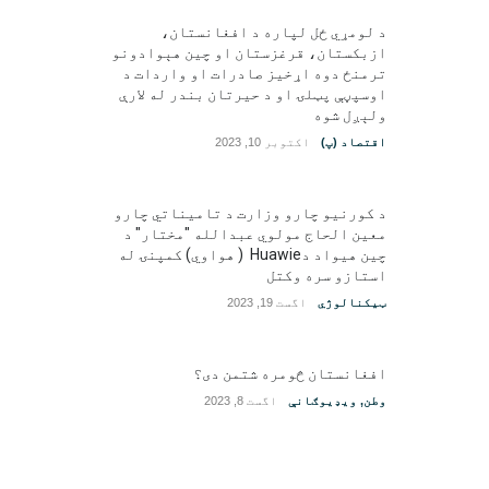
د لومړي ځل لپاره د افغانستان،
ازبکستان، قرغزستان او چین هېوادونو
ترمنځ دوه اړخیز صادرات او واردات د
اوسپڼې پټلۍ او د حیرتان بندر له لارې
ولېږل شوه
اقتصاد (پ)
اکتوبر 10, 2023
د کورنیو چارو وزارت د تامیناتي چارو
معین الحاج مولوي عبدالله "مختار" د
چین هیواد دHuawie ( هواوي) کمپنۍ له
استازو سره وکتل
ټیکنالوژي
اگست 19, 2023
افغانستان څومره شتمن دی؟
وطن
,
ویډیوګانې
اگست 8, 2023