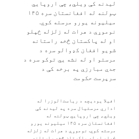
لیدنه کې ویلي، چې اروپایي
ټولنه له افغانستان سره ۱۴۵
میلیونه یورو مرسته کوي.
نوموړې د هرات له زلزله ځپلو
او له پاکستان څخه راستانه
شویو افغان کډوالو سره د
مرستو او له نشه يي توکو سره د
جدي مبارزې په برخه کې د
سرپرست حکومت
افیلا یودیچه د ریاست‌الوزرا له
اداري مرستیال سره په لیدنه کې
ویلي، چې اروپایي ټولنه له
افغانستان سره ۱۴۵ میلیونه یورو
مرسته کوي. نوموړې د هرات له زلزله
ځپلو او له پاکستان څخه راستانه