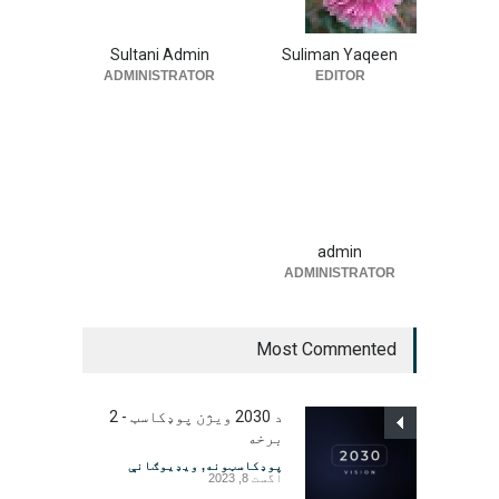
Sultani Admin
Suliman Yaqeen
ADMINISTRATOR
EDITOR
admin
ADMINISTRATOR
Most Commented
د 2030 ویژن پوډکاسټ - 2
برخه
پوډکاسټونه
,
ویډیوګانې
اگست 8, 2023