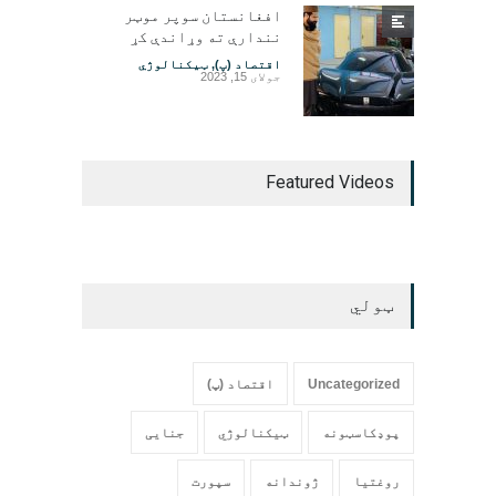
افغانستان سوپر موټر
نندارې ته وړاندې کړ
اقتصاد (پ)
,
ټیکنالوژي
جولای 15, 2023
Featured Videos
ټولي
Uncategorized
اقتصاد (پ)
پوډکاسټونه
ټیکنالوژي
جنایی
روغتیا
ژوندانه
سپورت