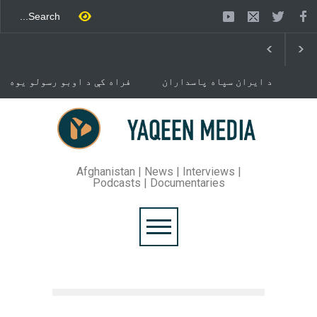
د ایران سپاه پاسداران
فراه کې د اوبو رسولو یوه
ځواک خبر ورکړی چې د حماس
شبکه جوړېږي
د تندلارې فلسطينۍ ډلې د
سیاسي دفتر مشر اسماعیل
خوست کې د غلام خان لار
هنيه په
بیرته خلاصه شوه
تهران کې وژل شوی دی.
Afghanistan | News | Interviews |
Podcasts | Documentaries