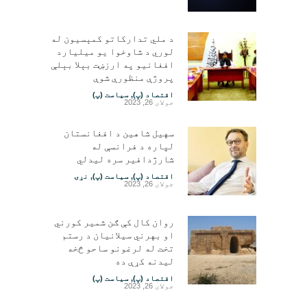
د ملي تدارکاتو کمېسیون له
لوري د شاوخوا یو میلیارد
افغانیو په ارزښت بېلا بېلې
پروژې منظورې شوې
اقتصاد (پ)
,
سیاست (پ)
جولای 26, 2023
سهیل شاهین د افغانستان
لپاره د فرانسې له
شارژدافیر سره لیدلي
اقتصاد (پ)
,
سیاست (پ)
,
نړۍ
جولای 26, 2023
روان کال کې ګن شمیر کورني
او بهرني سیلانیان د رستم
تخت له لرغونو ساحو څخه
لیدنه کړې ده
اقتصاد (پ)
,
سیاست (پ)
جولای 26, 2023