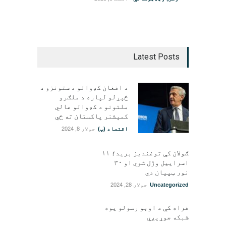
Latest Posts
د افغان کډوالو د ستونزو د
څېړلو لپاره د ملګرو
ملتونو د کډوالو عالي
کمېشنر پاکستان ته ځي
اقتصاد (پ)
جولای 8, 2024
ګولان کې توغندیز برید؛ ۱۱
اسراییل وژل شوي او ۳۰
نور ټپيان دي
Uncategorized
جولای 28, 2024
فراه کې د اوبو رسولو یوه
شبکه جوړېږي