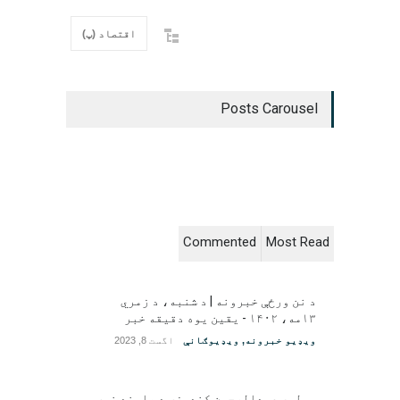
اقتصاد (پ)
Posts Carousel
Commented
Most Read
د نن ورځې خبرونه | د شنبه، د زمري
۱۳مه، ۱۴۰۲ - یقین یوه دقیقه خبر
ویډیو خبرونه
,
ویډیوګانې
اگست 8, 2023
مولوي عبدالرحمن کندوزی د هلمند نوی