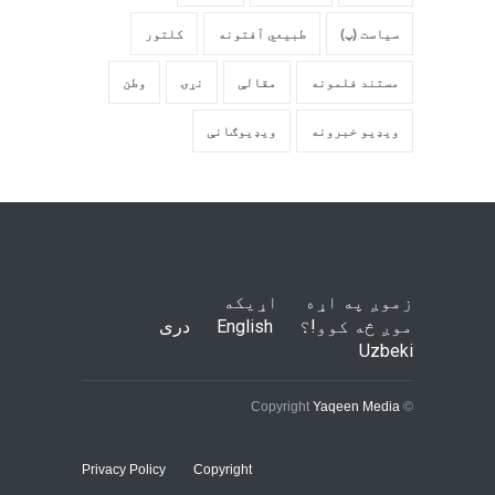
سیاست (پ)
طبیعي آفتونه
کلتور
مستند فلمونه
مقالې
نړۍ
وطن
ویډیو خبرونه
ویډیوګانې
زموږ په اړه
اړیکه
موږ څه کوو!؟
English
دری
Uzbeki
Yaqeen Media
© Copyright
Privacy Policy
Copyright