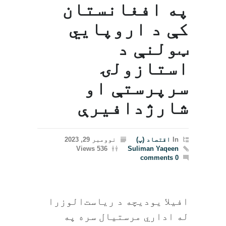
په افغانستان
کې د اروپايي
ټولنې د
استازولۍ
سرپرستې او
شارژدافیرې
In
اقتصاد (پ)
نوومبر 29, 2023
536 Views
Suliman Yaqeen
0 comments
افیلا یودیچه د ریاست‌الوزرا
له اداري مرستیال سره په