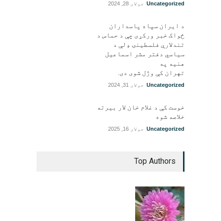
Uncategorized
جولای 28, 2024
د ایران سپاه پاسداران
ځواک خبر ورکړی چې د حماس د
تندلارې فلسطينۍ ډلې د
سیاسي دفتر مشر اسماعیل
هنيه په
تهران کې وژل شوی دی.
Uncategorized
جولای 31, 2024
خوست کې د غلام خان لار بیرته
خلاصه شوه
Uncategorized
جولای 16, 2025
Top Authors