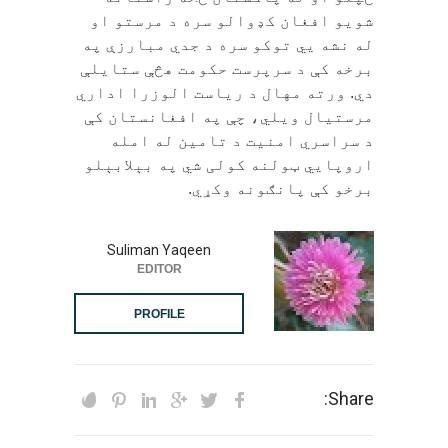
شویو افغان کډوالو سره د مرستو او
له نشه يي توکو سره د جدي مبارزې په
برخه کې د سرپرست حکومت هڅې ستایلې
دي. ورته مهال د ریاست الوزرا اداري
مرستیال ویلي، چې په افغانستان کې
د سراسري امنیت د تامین له امله
اروپايي ټولنه کولی شي په بېلابېلو
برخو کې پانګونه وکړي.
Suliman Yaqeen
EDITOR
PROFILE
Share: