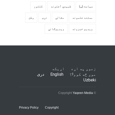
سیاست (پ)
طبیعي آفتونه
کلتور
مستند فلمونه
مقالې
نړۍ
وطن
ویډیو خبرونه
ویډیوګانې
زموږ په اړه
اړیکه
موږ څه کوو!؟
English
دری
Uzbeki
Yaqeen Media
© Copyright
Privacy Policy
Copyright