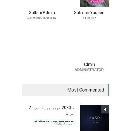
Sultani Admin
Suliman Yaqeen
ADMINISTRATOR
EDITOR
admin
ADMINISTRATOR
Most Commented
د 2030 ویژن پوډکاسټ - 2
برخه
پوډکاسټونه
,
ویډیوګانې
اگست 8, 2023