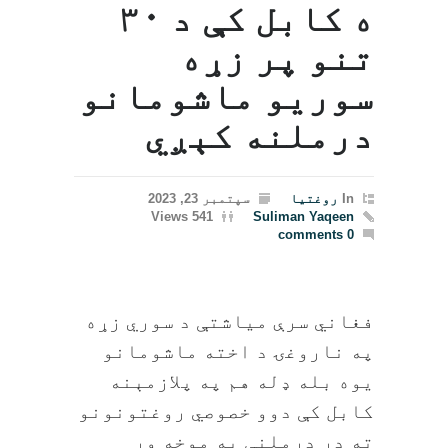
ه کابل کې د ۳۰
تنو پر زړه
سوريو ماشومانو
درملنه کېږي
In
روغتیا
سپتمبر 23, 2023
541 Views
Suliman Yaqeen
0 comments
فغاني سرې میاشتې د سوري زړه
په ناروغۍ د اخته ماشومانو
یوه بله ډله هم په پلازمېنه
کابل کې دوو خصوصي روغتونونو
ته در درملنې په موخه ور