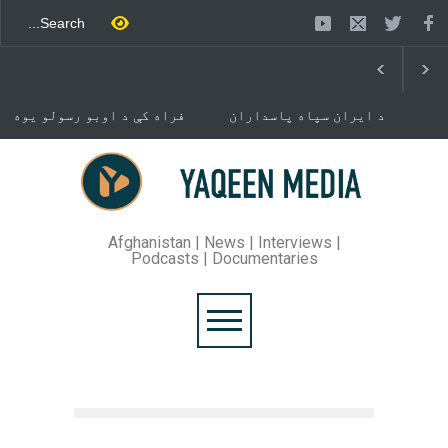
د ایران سپاه پاسداران
فراه کې د اوبو رسولو یوه
ځواک خبر ورکړی چې د حماس
شبکه جوړېږي
د تندلارې فلسطينۍ ډلې د
سیاسي دفتر مشر اسماعیل
خوست کې د غلام خان لار
هنيه په
بیرته خلاصه شوه
تهران کې وژل شوی دی.
Afghanistan | News | Interviews |
Podcasts | Documentaries