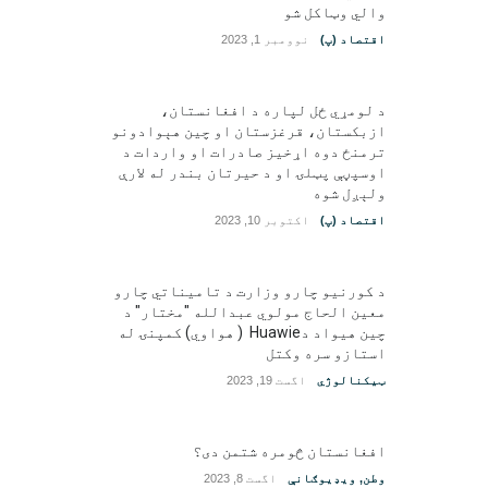
والي وټاکل شو
اقتصاد (پ)
نوومبر 1, 2023
د لومړي ځل لپاره د افغانستان،
ازبکستان، قرغزستان او چین هېوادونو
ترمنځ دوه اړخیز صادرات او واردات د
اوسپڼې پټلۍ او د حیرتان بندر له لارې
ولېږل شوه
اقتصاد (پ)
اکتوبر 10, 2023
د کورنیو چارو وزارت د تامیناتي چارو
معین الحاج مولوي عبدالله "مختار" د
چین هیواد دHuawie ( هواوي) کمپنۍ له
استازو سره وکتل
ټیکنالوژي
اگست 19, 2023
افغانستان څومره شتمن دی؟
وطن
,
ویډیوګانې
اگست 8, 2023