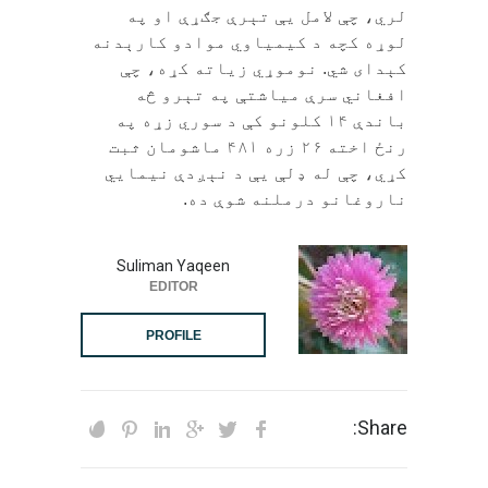
لري، چې لامل يې تېرې جګړې او په
لوړه کچه د کیمیاوي موادو کارېدنه
کېدای شي. نوموړي زياته کړه، چې
افغاني سرې مياشتې په تېرو څه
باندې ۱۴ کلونو کې د سوري زړه په
رنځ اخته ۲۶ زره ۴۸۱ ماشومان ثبت
کړي، چې له ډلې یې د نېږدې نیمایي
ناروغانو درملنه شوې ده.
Suliman Yaqeen
EDITOR
PROFILE
Share: