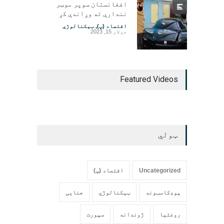
افغانستان سوپر موټر
نندارې ته وړاندې کړ
اقتصاد (پ)
,
ټیکنالوژي
جولای 15, 2023
Featured Videos
ټولي
Uncategorized
اقتصاد (پ)
پوډکاسټونه
ټیکنالوژي
جنایی
روغتیا
ژوندانه
سپورت