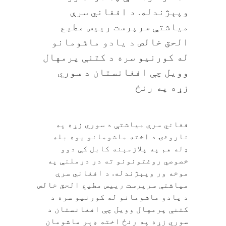
وپېژندله. د افغاني سرې
میاشتې سرپرست ریيس مطیع
الحق خالص د يادو ماشومانو
له کورنيو سره د کتنې پرمهال
وويل چې افغانستان د سوري
زړه په رنځ
فغاني سرې میاشتې د سوري زړه په
ناروغۍ د اخته ماشومانو یوه بله
ډله هم په پلازمېنه کابل کې دوو
خصوصي روغتونونو ته در درملنې په
موخه ور وپېژندله. د افغاني سرې
میاشتې سرپرست ریيس مطیع الحق خالص
د يادو ماشومانو له کورنيو سره د
کتنې پرمهال وويل چې افغانستان د
سوري زړه په رنځ اخته ډېر ماشومان