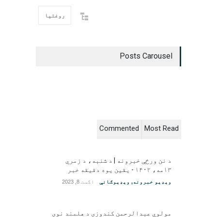
روغتیا
Posts Carousel
Commented
Most Read
د نن ورځې خبرونه | د شنبه، د زمري
۱۳مه، ۱۴۰۲ - یقین یوه دقیقه خبر
ویډیو خبرونه
,
ویډیوګانې
اگست 8, 2023
مولوي عبدالرحمن کندوزی د هلمند نوی