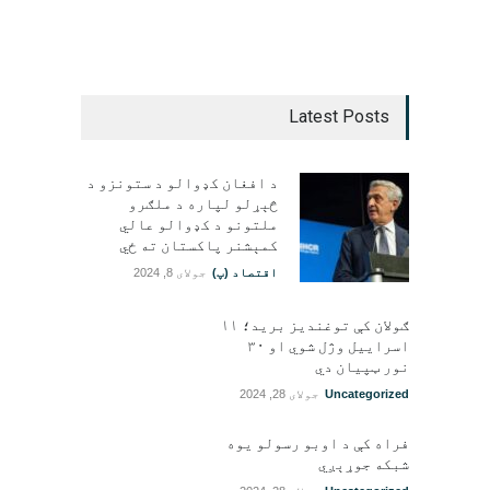
Latest Posts
د افغان کډوالو د ستونزو د
څېړلو لپاره د ملګرو
ملتونو د کډوالو عالي
کمېشنر پاکستان ته ځي
اقتصاد (پ)
جولای 8, 2024
ګولان کې توغندیز برید؛ ۱۱
اسراییل وژل شوي او ۳۰
نور ټپيان دي
Uncategorized
جولای 28, 2024
فراه کې د اوبو رسولو یوه
شبکه جوړېږي