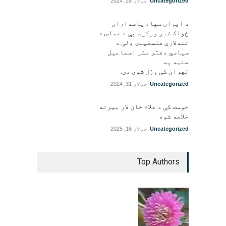
Uncategorized
جولای 28, 2024
د ایران سپاه پاسداران
ځواک خبر ورکړی چې د حماس د
تندلارې فلسطينۍ ډلې د
سیاسي دفتر مشر اسماعیل
هنيه په
تهران کې وژل شوی دی.
Uncategorized
جولای 31, 2024
خوست کې د غلام خان لار بیرته
خلاصه شوه
Uncategorized
جولای 16, 2025
Top Authors