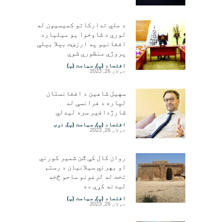
د ملي تدارکاتو کمېسیون له
لوري د شاوخوا یو میلیارد
افغانیو په ارزښت بېلا بېلې
پروژې منظورې شوې
اقتصاد (پ)
,
سیاست (پ)
جولای 26, 2023
سهیل شاهین د افغانستان
لپاره د فرانسې له
شارژدافیر سره لیدلي
اقتصاد (پ)
,
سیاست (پ)
,
نړۍ
جولای 26, 2023
روان کال کې ګن شمیر کورني
او بهرني سیلانیان د رستم
تخت له لرغونو ساحو څخه
لیدنه کړې ده
اقتصاد (پ)
,
سیاست (پ)
جولای 26, 2023