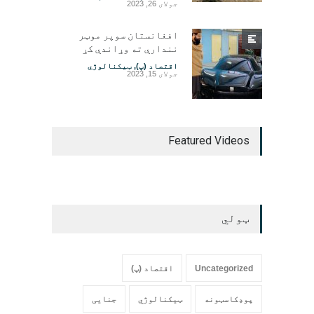
جولای 26, 2023
افغانستان سوپر موټر
نندارې ته وړاندې کړ
اقتصاد (پ)
,
ټیکنالوژي
جولای 15, 2023
Featured Videos
ټولي
Uncategorized
اقتصاد (پ)
پوډکاسټونه
ټیکنالوژي
جنایی