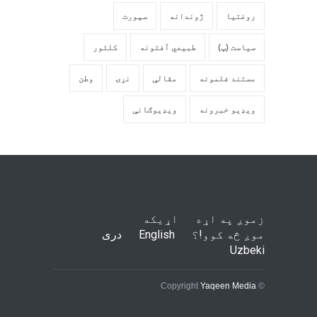
روغتیا
ژوندانه
سپورت
سیاست (پ)
طبیعي آفتونه
کلتور
مستند فلمونه
مقالې
نړۍ
وطن
ویډیو خبرونه
ویډیوګانې
زموږ په اړه
اړیکه
موږ څه کوو!؟
English
دری
Uzbeki
Yaqeen Media
© Copyright