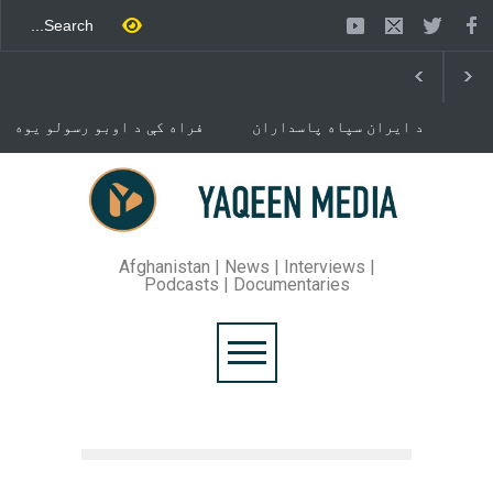
د ایران سپاه پاسداران
فراه کې د اوبو رسولو یوه
ځواک خبر ورکړی چې د حماس
شبکه جوړېږي
د تندلارې فلسطينۍ ډلې د
سیاسي دفتر مشر اسماعیل
خوست کې د غلام خان لار
هنيه په
بیرته خلاصه شوه
تهران کې وژل شوی دی.
Afghanistan | News | Interviews |
Podcasts | Documentaries