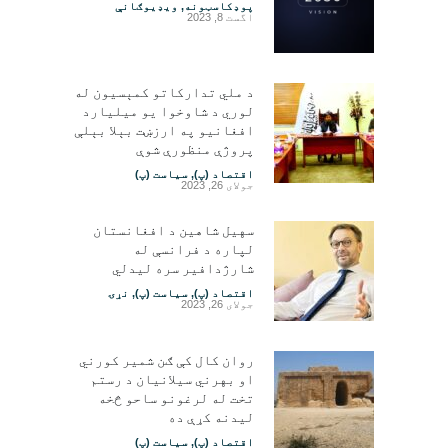
پوډکاسټونه
,
ویډیوګانې
اگست 8, 2023
د ملي تدارکاتو کمېسیون له
لوري د شاوخوا یو میلیارد
افغانیو په ارزښت بېلا بېلې
پروژې منظورې شوې
اقتصاد (پ)
,
سیاست (پ)
جولای 26, 2023
سهیل شاهین د افغانستان
لپاره د فرانسې له
شارژدافیر سره لیدلي
اقتصاد (پ)
,
سیاست (پ)
,
نړۍ
جولای 26, 2023
روان کال کې ګن شمیر کورني
او بهرني سیلانیان د رستم
تخت له لرغونو ساحو څخه
لیدنه کړې ده
اقتصاد (پ)
,
سیاست (پ)