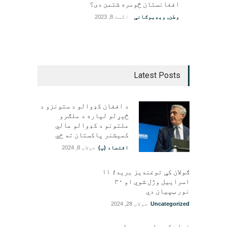
افغانستان څومره شتمن دی؟
وطن
,
ویډیوګانې
اگست 8, 2023
Latest Posts
د افغان کډوالو د ستونزو د
څېړلو لپاره د ملګرو
ملتونو د کډوالو عالي
کمېشنر پاکستان ته ځي
اقتصاد (پ)
جولای 8, 2024
ګولان کې توغندیز برید؛ ۱۱
اسراییل وژل شوي او ۳۰
نور ټپيان دي
Uncategorized
جولای 28, 2024
فراه کې د اوبو رسولو یوه