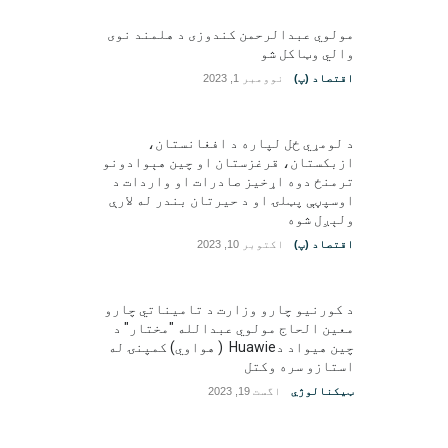
مولوي عبدالرحمن کندوزی د هلمند نوی
والي وټاکل شو
اقتصاد (پ)
نوومبر 1, 2023
د لومړي ځل لپاره د افغانستان،
ازبکستان، قرغزستان او چین هېوادونو
ترمنځ دوه اړخیز صادرات او واردات د
اوسپڼې پټلۍ او د حیرتان بندر له لارې
ولېږل شوه
اقتصاد (پ)
اکتوبر 10, 2023
د کورنیو چارو وزارت د تامیناتي چارو
معین الحاج مولوي عبدالله "مختار" د
چین هیواد دHuawie ( هواوي) کمپنۍ له
استازو سره وکتل
ټیکنالوژي
اگست 19, 2023