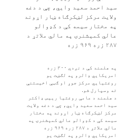
سید احمد سعید وايي، چې د دغه
ولایت مرکز لښکرګاه ښار اړوند
په مختار سیمه کې د کډوالو
عالي کمېشنرۍ په مالي ملاتړ د
۲۸۷ زره ۹۶۹ زره
په هلمند کې د نږدې ۳۰۰ زره
امریکايي ډالرو په لګښت یو
روغتیايي مرکز جوړ او ګټې اخیستنې
ته وسپارل شو.
د هلمند د عامې روغتیا رییس ډاکتر
سید احمد سعید وايي، چې د دغه ولایت
مرکز لښکرګاه ښار اړوند په مختار
سیمه کې د کډوالو عالي کمېشنرۍ په
مالي ملاتړ د ۲۸۷ زره ۹۶۹ زره
امریکايي ډالرو په لګښت یو