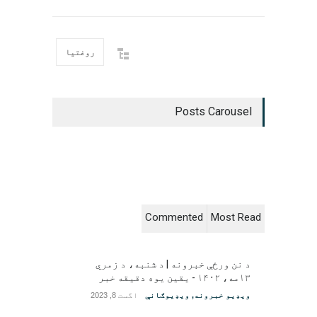
روغتیا
Posts Carousel
Commented
Most Read
د نن ورځې خبرونه | د شنبه، د زمري
۱۳مه، ۱۴۰۲ - یقین یوه دقیقه خبر
ویډیو خبرونه
,
ویډیوګانې
اگست 8, 2023