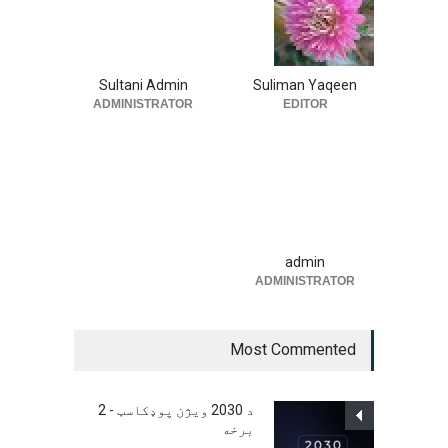
Sultani Admin
Suliman Yaqeen
ADMINISTRATOR
EDITOR
admin
ADMINISTRATOR
Most Commented
د 2030 ویژن پوډکاسټ - 2
برخه