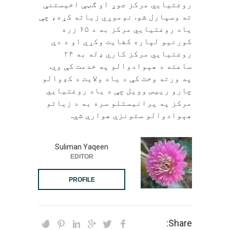
روغتیايي مرکز جوړ او ګټې اخیستنې
ته وسپارل شو. نوموړي زیاته کړه، چې
یاد روغتیايي مرکز به د ۶۵ زره
کورنیو لپاره کفایت وکړي او د دې
روغتیايي مرکز کاري ډله به ۲۴
ساعته د هېوادوالو په خدمت کې وي.
په ورته وخت کې د یاد ولایت د کډوالو
چارو رییس وویل چې د یاد روغتیايي
مرکز په پرانیستلو سره به د زیاتو
هېوادوالو ستونزې هوارې شي.
Suliman Yaqeen
EDITOR
PROFILE
Share: