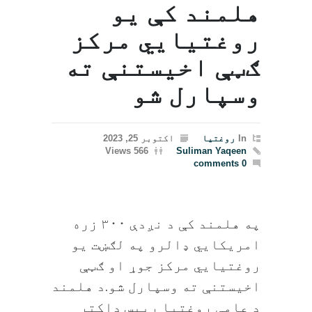
هلمند کې یو
روغتیايي مرکز
ګټې اخیستنې ته
وسپارل شو
In
روغتیا
اکتوبر 25, 2023
566 Views
Suliman Yaqeen
0 comments
په هلمند کې د نږدې ۳۰۰ زره
امریکايي ډالرو په لګښت یو
روغتیايي مرکز جوړ او ګټې
اخیستنې ته وسپارل شو.د هلمند
د عامې روغتیا رییس ډاکتر