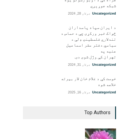
شبکه جوړېږي
Uncategorized
جولای 28, 2024
د ایران سپاه پاسداران
ځواک خبر ورکړی چې د حماس د
تندلارې فلسطينۍ ډلې د
سیاسي دفتر مشر اسماعیل
هنيه په
تهران کې وژل شوی دی.
Uncategorized
جولای 31, 2024
خوست کې د غلام خان لار بیرته
خلاصه شوه
Uncategorized
جولای 16, 2025
Top Authors