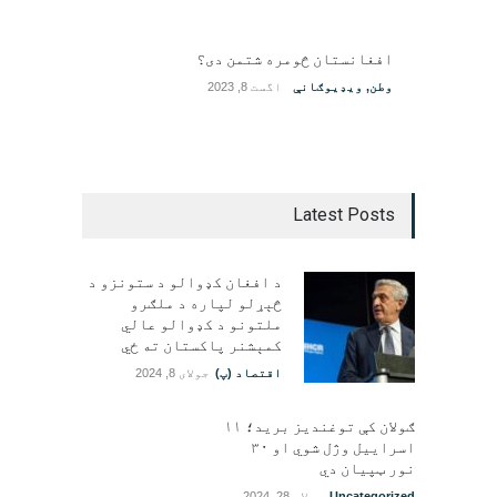
افغانستان څومره شتمن دی؟
وطن
,
ویډیوګانې
اگست 8, 2023
Latest Posts
د افغان کډوالو د ستونزو د
څېړلو لپاره د ملګرو
ملتونو د کډوالو عالي
کمېشنر پاکستان ته ځي
اقتصاد (پ)
جولای 8, 2024
ګولان کې توغندیز برید؛ ۱۱
اسراییل وژل شوي او ۳۰
نور ټپيان دي
Uncategorized
جولای 28, 2024