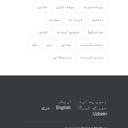
پوډکاسټونه
ټیکنالوژي
جنایی
روغتیا
ژوندانه
سپورت
سیاست (پ)
طبیعي آفتونه
کلتور
مستند فلمونه
مقالې
نړۍ
وطن
ویډیو خبرونه
ویډیوګانې
زموږ په اړه
اړیکه
موږ څه کوو!؟
English
دری
Uzbeki