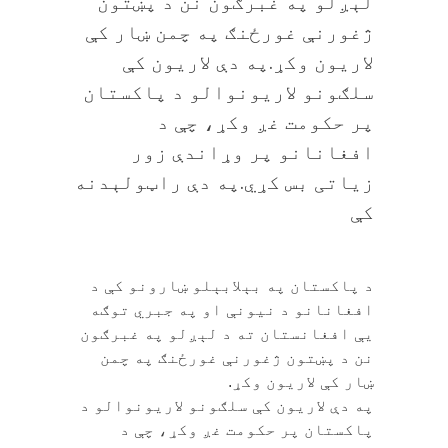
لېږلو په غبرګون نن د پښتون
ژغورنې غورځنګ په چمن ښار کې
لاریون وکړ.په دې لاریون کې
سلګونو لاریونوالو د پاکستان
پر حکومت غږ وکړ، چې د
افغانانو پر وړاندې زور
زیاتی بس کړي.په دې راټولېدنه
کې
د پاکستان په بېلابېلو ښارونو کې د
افغانانو د نیونې او په جبري توګه
یې افغانستان ته د لېږلو په غبرګون
نن د پښتون ژغورنې غورځنګ په چمن
ښار کې لاریون وکړ.
په دې لاریون کې سلګونو لاریونوالو د
پاکستان پر حکومت غږ وکړ، چې د