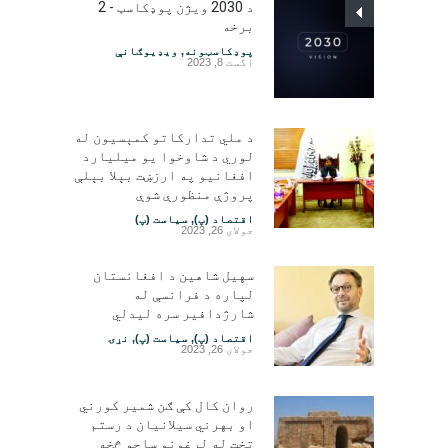
د 2030 ویژن پوډکاسټ - 2
برخه
پوډکاسټونه
,
ویډیوګانې
اگست 8, 2023
د ملي تدارکاتو کمېسیون له
لوري د شاوخوا یو میلیارد
افغانیو په ارزښت بېلا بېلې
پروژې منظورې شوې
اقتصاد (پ)
,
سیاست (پ)
جولای 26, 2023
سهیل شاهین د افغانستان
لپاره د فرانسې له
شارژدافیر سره لیدلي
اقتصاد (پ)
,
سیاست (پ)
,
نړۍ
جولای 26, 2023
روان کال کې ګن شمیر کورني
او بهرني سیلانیان د رستم
تخت له لرغونو ساحو څخه