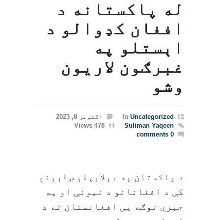
له پاکستانه د
افغان کډوالو د
اېستلو په
غبرګون لاریون
وشو
Uncategorized
In
اکتوبر 8, 2023
478 Views
Suliman Yaqeen
0 comments
د پاکستان په بېلابېلو ښارونو
کې د افغانانو د نیونې او په
جبري توګه یې افغانستان ته د