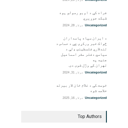
فراه کې د اوبو رسولو یوه
شبکه جوړېږي
Uncategorized
جولای 28, 2024
د ایران سپاه پاسداران
ځواک خبر ورکړی چې د حماس د
تندلارې فلسطينۍ ډلې د
سیاسي دفتر مشر اسماعیل
هنيه په
تهران کې وژل شوی دی.
Uncategorized
جولای 31, 2024
خوست کې د غلام خان لار بیرته
خلاصه شوه
Uncategorized
جولای 16, 2025
Top Authors