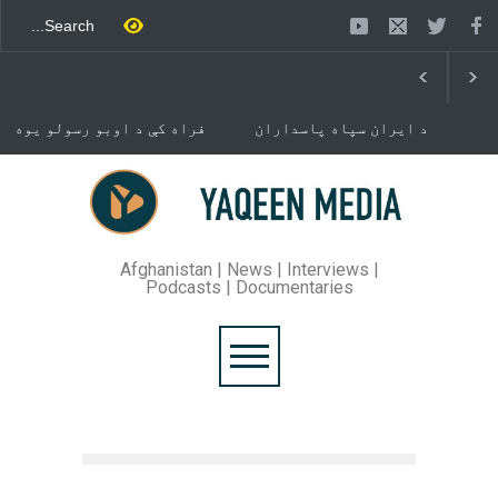
د ایران سپاه پاسداران
فراه کې د اوبو رسولو یوه
ځواک خبر ورکړی چې د حماس
شبکه جوړېږي
د تندلارې فلسطينۍ ډلې د
سیاسي دفتر مشر اسماعیل
خوست کې د غلام خان لار
هنيه په
بیرته خلاصه شوه
تهران کې وژل شوی دی.
Afghanistan | News | Interviews |
Podcasts | Documentaries