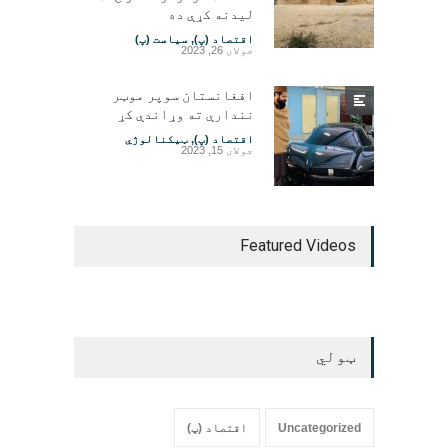
لیدنه کړې ده
اقتصاد (پ)
,
سیاست (پ)
جولای 26, 2023
افغانستان سوپر موټر
نندارې ته وړاندې کړ
اقتصاد (پ)
,
ټیکنالوژي
جولای 15, 2023
Featured Videos
ټولي
Uncategorized
اقتصاد (پ)