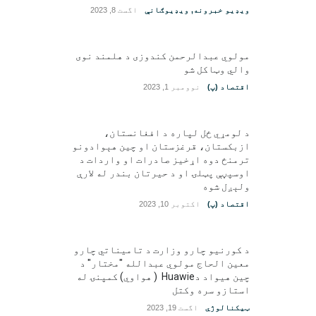
ویډیو خبرونه
,
ویډیوګانې
اگست 8, 2023
مولوي عبدالرحمن کندوزی د هلمند نوی
والي وټاکل شو
اقتصاد (پ)
نوومبر 1, 2023
د لومړي ځل لپاره د افغانستان،
ازبکستان، قرغزستان او چین هېوادونو
ترمنځ دوه اړخیز صادرات او واردات د
اوسپڼې پټلۍ او د حیرتان بندر له لارې
ولېږل شوه
اقتصاد (پ)
اکتوبر 10, 2023
د کورنیو چارو وزارت د تامیناتي چارو
معین الحاج مولوي عبدالله "مختار" د
چین هیواد دHuawie ( هواوي) کمپنۍ له
استازو سره وکتل
ټیکنالوژي
اگست 19, 2023