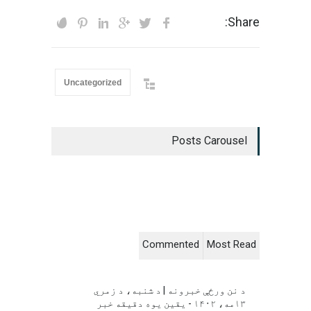
Share:
Uncategorized
Posts Carousel
Commented
Most Read
د نن ورځې خبرونه | د شنبه، د زمري
۱۳مه، ۱۴۰۲ - یقین یوه دقیقه خبر