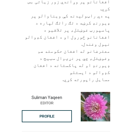
افغانانو پر وړاندې زور زیاتی بس
کړي.
په دې راټولېدنه کې ویناوالو پر
ډیورنډ کرښه د تګ راتګ لپاره د
پاسپورټ غوښتل، پر تلاشیو د
افغانانو ځورول او د افغان کډوالو
نیول وغندل.
معترضانو له افغان حکومته هم
وغوښتل، چي پر نړۍوال سټېج د
ډیورنډ او له پاکستانه د افغان
کډوالو د اېستلو
مسایل راپورته کړي.
Suliman Yaqeen
EDITOR
PROFILE