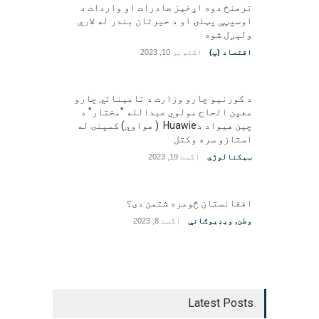
ترمنځ دوه اړخیز صادرات او واردات د
اوسپڼې پټلۍ او د حیرتان بندر له لارې
ولېږل شوه
اقتصاد (پ)
اکتوبر 10, 2023
د کورنیو چارو وزارت د تامیناتي چارو
معین الحاج مولوي عبدالله "مختار" د
چین هیواد دHuawie ( هواوي) کمپنۍ له
استازو سره وکتل
ټیکنالوژي
اگست 19, 2023
افغانستان څومره شتمن دی؟
وطن
,
ویډیوګانې
اگست 8, 2023
Latest Posts