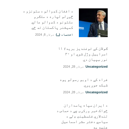
د افغان کډوالو د ستونزو د
څېړلو لپاره د ملګرو
ملتونو د کډوالو عالي
کمېشنر پاکستان ته ځي
اقتصاد (پ)
جولای 8, 2024
ګولان کې توغندیز برید؛ ۱۱
اسراییل وژل شوي او ۳۰
نور ټپيان دي
Uncategorized
جولای 28, 2024
فراه کې د اوبو رسولو یوه
شبکه جوړېږي
Uncategorized
جولای 28, 2024
د ایران سپاه پاسداران
ځواک خبر ورکړی چې د حماس د
تندلارې فلسطينۍ ډلې د
سیاسي دفتر مشر اسماعیل
هنيه په