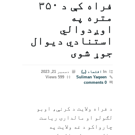
فراه کې د ۳۵۰
متره په
اوږدوالي
استنادي دیوال
جوړ شوی
In
اقتصاد (پ)
دسمبر 21, 2023
599 Views
Suliman Yaqeen
0 comments
د فراه ولایت د کرنې، اوبو
لګولو او مالدارۍ ریاست
چارواکو د غه ولایت په