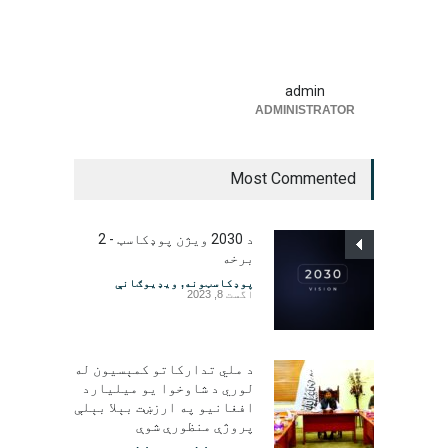
admin
ADMINISTRATOR
Most Commented
د 2030 ویژن پوډکاسټ - 2
برخه
پوډکاسټونه
,
ویډیوګانې
اگست 8, 2023
د ملي تدارکاتو کمېسیون له
لوري د شاوخوا یو میلیارد
افغانیو په ارزښت بېلا بېلې
پروژې منظورې شوې