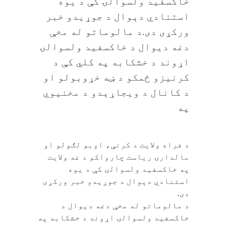
خاکسفيد ولسوالۍ کې د یوه
استنادي دېوال د جوړیدو خبر
ورکړی دی.د مالوماتو له مخې
دغه دیوال د خاکسفيد ولسوالۍ
اړوند د خشکابه په کلي کې د
کرنیزو ځمکو د ښه خړوبولو او
د کانال د ويجاړېدو د مخنیوي
په
د فراه ولایت د کرنې، اوبو لګولو او
مالدارۍ ریاست چارواکو د غه ولایت
په خاکسفيد ولسوالۍ کې د یوه
استنادي دېوال د جوړیدو خبر ورکړی
دی.
د مالوماتو له مخې دغه دیوال د
خاکسفيد ولسوالۍ اړوند د خشکابه په