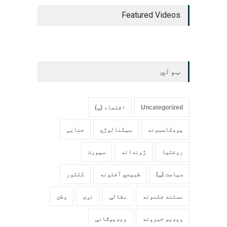
Featured Videos
ټولي
Uncategorized
اقتصاد (پ)
پوډکاسټونه
ټیکنالوژي
جنایی
روغتیا
ژوندانه
سپورت
سیاست (پ)
طبیعي آفتونه
کلتور
مستند فلمونه
مقالې
نړۍ
وطن
ویډیو خبرونه
ویډیوګانې