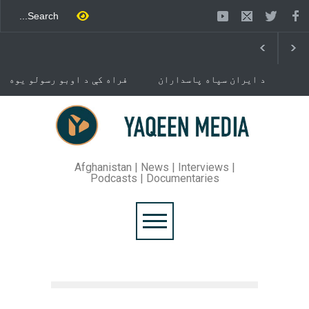
د ایران سپاه پاسداران
فراه کې د اوبو رسولو یوه
ځواک خبر ورکړی چې د حماس
شبکه جوړېږي
د تندلارې فلسطينۍ ډلې د
سیاسي دفتر مشر اسماعیل
خوست کې د غلام خان لار
هنيه په
بیرته خلاصه شوه
تهران کې وژل شوی دی.
Afghanistan | News | Interviews |
Podcasts | Documentaries