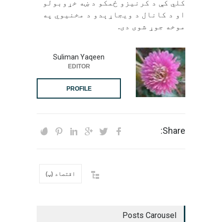
کلي کې د کرنیزو ځمکو د ښه خړوبولو
او د کانال د ويجاړېدو د مخنیوي په
موخه جوړ شوی دی.
Suliman Yaqeen
EDITOR
PROFILE
Share:
اقتصاد (پ)
Posts Carousel