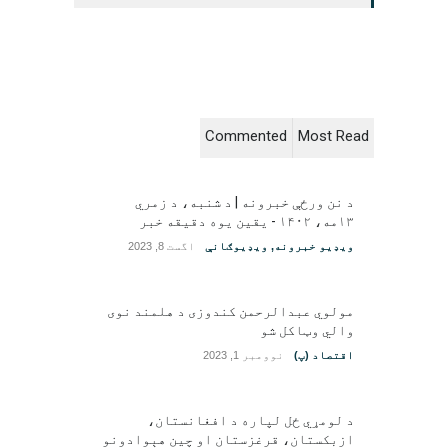
Commented
Most Read
د نن ورځې خبرونه | د شنبه، د زمري
۱۳مه، ۱۴۰۲ - یقین یوه دقیقه خبر
ویډیو خبرونه
,
ویډیوګانې
اگست 8, 2023
مولوي عبدالرحمن کندوزی د هلمند نوی
والي وټاکل شو
اقتصاد (پ)
نوومبر 1, 2023
د لومړي ځل لپاره د افغانستان،
ازبکستان، قرغزستان او چین هېوادونو