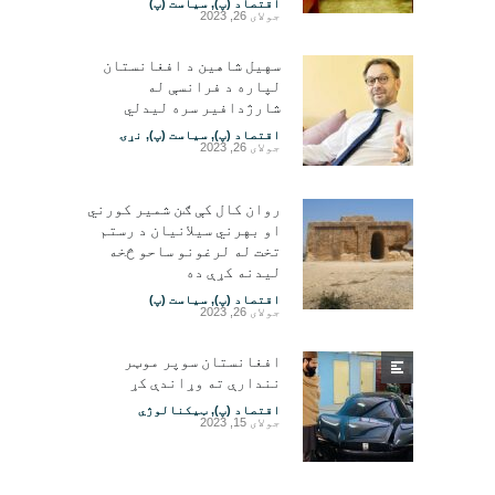
اقتصاد (پ)
,
سیاست (پ)
جولای 26, 2023
سهیل شاهین د افغانستان
لپاره د فرانسې له
شارژدافیر سره لیدلي
اقتصاد (پ)
,
سیاست (پ)
,
نړۍ
جولای 26, 2023
روان کال کې ګن شمیر کورني
او بهرني سیلانیان د رستم
تخت له لرغونو ساحو څخه
لیدنه کړې ده
اقتصاد (پ)
,
سیاست (پ)
جولای 26, 2023
افغانستان سوپر موټر
نندارې ته وړاندې کړ
اقتصاد (پ)
,
ټیکنالوژي
جولای 15, 2023