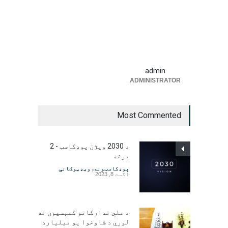
admin
ADMINISTRATOR
Most Commented
د 2030 ویژن پوډکاسټ - 2
برخه
پوډکاسټونه
,
ویډیوګانې
اگست 8, 2023
د ملي تدارکاتو کمېسیون له
لوري د شاوخوا یو میلیارد