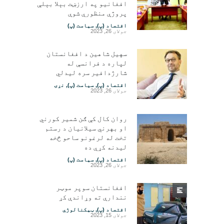
افغانیو په ارزښت بېلا بېلې
پروژې منظورې شوې
اقتصاد (پ)
,
سیاست (پ)
جولای 26, 2023
سهیل شاهین د افغانستان
لپاره د فرانسې له
شارژدافیر سره لیدلي
اقتصاد (پ)
,
سیاست (پ)
,
نړۍ
جولای 26, 2023
روان کال کې ګن شمیر کورني
او بهرني سیلانیان د رستم
تخت له لرغونو ساحو څخه
لیدنه کړې ده
اقتصاد (پ)
,
سیاست (پ)
جولای 26, 2023
افغانستان سوپر موټر
نندارې ته وړاندې کړ
اقتصاد (پ)
,
ټیکنالوژي
جولای 15, 2023