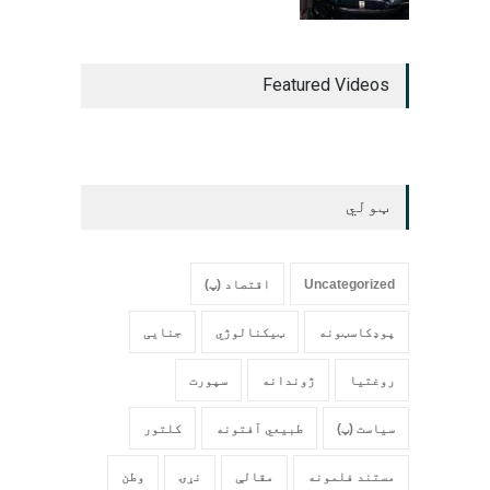
Featured Videos
ټولي
Uncategorized
اقتصاد (پ)
پوډکاسټونه
ټیکنالوژي
جنایی
روغتیا
ژوندانه
سپورت
سیاست (پ)
طبیعي آفتونه
کلتور
مستند فلمونه
مقالې
نړۍ
وطن