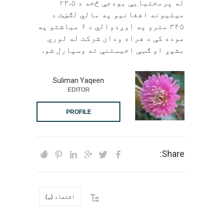
له پرمختيايې بودجې څخه د ۲۳.۵
ميليونه افغانيو په مالي لګښت د
۳۴۵ مترو په اوږدوالي د ۶ مياشتو په
موده کې د فراه ودان شرکت له لوري
بشپړ او ګټې اخيستنې ته وسپارل شو.
Suliman Yaqeen
EDITOR
PROFILE
Share:
اقتصاد (پ)