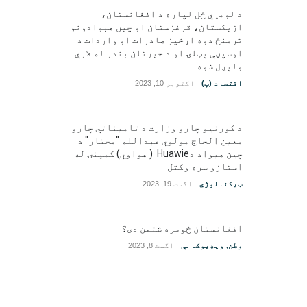
د لومړي ځل لپاره د افغانستان،
ازبکستان، قرغزستان او چین هېوادونو
ترمنځ دوه اړخیز صادرات او واردات د
اوسپڼې پټلۍ او د حیرتان بندر له لارې
ولېږل شوه
اقتصاد (پ)
اکتوبر 10, 2023
د کورنیو چارو وزارت د تامیناتي چارو
معین الحاج مولوي عبدالله "مختار" د
چین هیواد دHuawie ( هواوي) کمپنۍ له
استازو سره وکتل
ټیکنالوژي
اگست 19, 2023
افغانستان څومره شتمن دی؟
وطن
,
ویډیوګانې
اگست 8, 2023