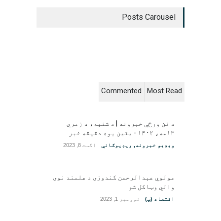
Posts Carousel
Commented
Most Read
د نن ورځې خبرونه | د شنبه، د زمري
۱۳مه، ۱۴۰۲ - یقین یوه دقیقه خبر
ویډیو خبرونه
,
ویډیوګانې
اگست 8, 2023
مولوي عبدالرحمن کندوزی د هلمند نوی
والي وټاکل شو
اقتصاد (پ)
نوومبر 1, 2023