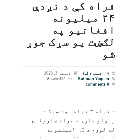
فراه کې د نږدې
۲۴ میلیونه
افغانیو په
لګښت یو سړک جوړ
شو
In
اقتصاد (پ)
دسمبر 3, 2023
424 Views
Suliman Yaqeen
0 comments
د فراه – فراه رود سړک د
رغولو چارې د فراه ښاروالۍ
له لوري د ۲۳.۵ميليونه