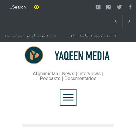
د ایران سپاه پاسداران
فراه کې د اوبو رسولو یوه
ځواک خبر ورکړی چې د حماس
شبکه جوړېږي
د تندلارې فلسطينۍ ډلې د
سیاسي دفتر مشر اسماعیل
خوست کې د غلام خان لار
هنيه په
بیرته خلاصه شوه
تهران کې وژل شوی دی.
Afghanistan | News | Interviews |
Podcasts | Documentaries