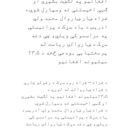
افغانیو په لګښت بشپړې او
ګټې اخيستنې ته وسپارل شوې.د
فراه ښار ښاروال محمد ولي
ادريس د ياد سړک د پرانيستې
په مراسمو کې ویلي، چې دغه
سړک د ښاروالۍ رياست له
پرمختيايې بودجې څخه د ۲۳.۵
ميليونه افغانيو
د فراه – فراه رود سړک د رغولو چارې
د فراه ښاروالۍ له لوري د
۲۳.۵ميليونه افغانیو په لګښت بشپړې
او ګټې اخيستنې ته وسپارل شوې.
د فراه ښار ښاروال محمد ولي ادريس د
ياد سړک د پرانيستې په مراسمو کې
ویلي، چې دغه سړک د ښاروالۍ رياست