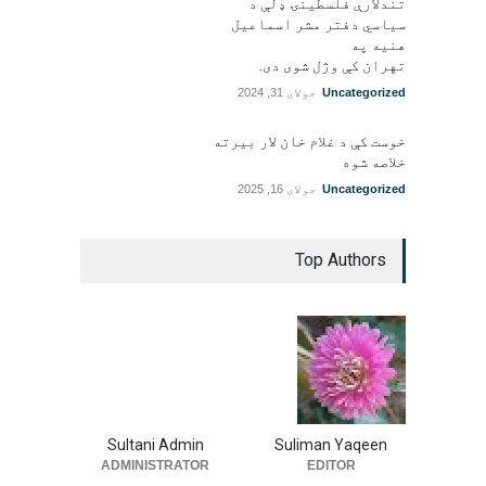
تندلارې فلسطينۍ ډلې د
سیاسي دفتر مشر اسماعیل
هنيه په
تهران کې وژل شوی دی.
Uncategorized
جولای 31, 2024
خوست کې د غلام خان لار بیرته
خلاصه شوه
Uncategorized
جولای 16, 2025
Top Authors
Sultani Admin
Suliman Yaqeen
ADMINISTRATOR
EDITOR