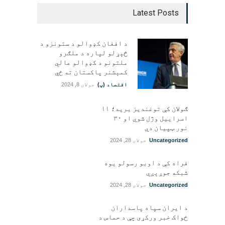
Latest Posts
د افغان کډوالو د ستونزو د
څېړلو لپاره د ملګرو
ملتونو د کډوالو عالي
کمېشنر پاکستان ته ځي
اقتصاد (پ)
جولای 8, 2024
ګولان کې توغندیز برید؛ ۱۱
اسراییل وژل شوي او ۳۰
نور ټپيان دي
Uncategorized
جولای 28, 2024
فراه کې د اوبو رسولو یوه
شبکه جوړېږي
Uncategorized
جولای 28, 2024
د ایران سپاه پاسداران
ځواک خبر ورکړی چې د حماس د