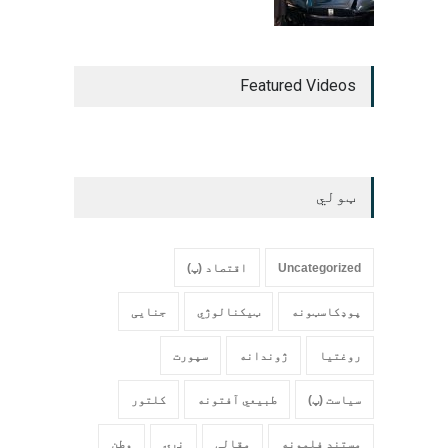
Featured Videos
ټولي
Uncategorized
اقتصاد (پ)
پوډکاسټونه
ټیکنالوژي
جنایی
روغتیا
ژوندانه
سپورت
سیاست (پ)
طبیعي آفتونه
کلتور
مستند فلمونه
مقالې
نړۍ
وطن