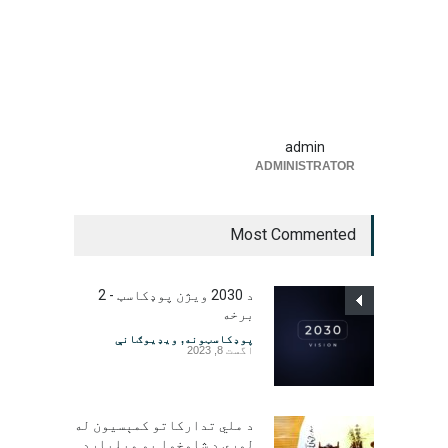
admin
ADMINISTRATOR
Most Commented
د 2030 ویژن پوډکاسټ - 2
برخه
پوډکاسټونه
,
ویډیوګانې
اگست 8, 2023
د ملي تدارکاتو کمېسیون له
لوري د شاوخوا یو میلیارد