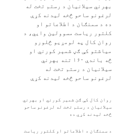
بهرني سیلانیان د رستم تخت له
لرغونو ساحو څخه لیدنه کړې
ده د سمنګان د اطلاعاتو او
کلتور ریاست مسوولین وايي، د
روان کال په لومړیو څلورو
میاشتو کې ګڼ شمېر کورني او
څه باندې ۱۶۰ تنه بهرني
سیلانیان د رستم تخت له
لرغونو ساحو څخه لیدنه کړې
روان کال کې ګن شمیر کورني او بهرني
سیلانیان د رستم تخت له لرغونو ساحو
څخه لیدنه کړې ده
د سمنګان د اطلاعاتو او کلتور ریاست