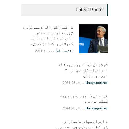
Latest Posts
د افغان کډوالو د ستونزو د
څېړلو لپاره د ملګرو
ملتونو د کډوالو عالي
کمېشنر پاکستان ته ځي
اقتصاد (پ)
جولای 8, 2024
ګولان کې توغندیز برید؛ ۱۱
اسراییل وژل شوي او ۳۰
نور ټپيان دي
Uncategorized
جولای 28, 2024
فراه کې د اوبو رسولو یوه
شبکه جوړېږي
Uncategorized
جولای 28, 2024
د ایران سپاه پاسداران
ځواک خبر ورکړی چې د حماس د