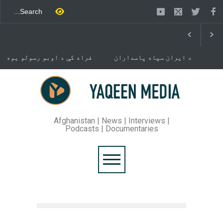
د ایران سپاه پاسداران
فراه کې د اوبو رسولو یوه
ځواک خبر ورکړی چې د حماس
شبکه جوړېږي
د تندلارې فلسطينۍ ډلې د
سیاسي دفتر مشر اسماعیل
خوست کې د غلام خان لار
هنيه په
بیرته خلاصه شوه
تهران کې وژل شوی دی.
Afghanistan | News | Interviews |
Podcasts | Documentaries