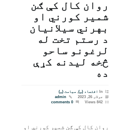
روان کال کې ګن
شمیر کورني او
بهرني سیلانیان
د رستم تخت له
لرغونو ساحو
څخه لیدنه کړې
ده
In
اقتصاد (پ)
,
سیاست (پ)
جولای 26, 2023
admin
0 comments
842 Views
روان کال کې ګن شمیر کورني او