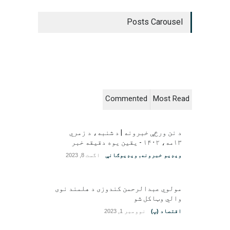
Posts Carousel
Commented
Most Read
د نن ورځې خبرونه | د شنبه، د زمري
۱۳مه، ۱۴۰۲ - یقین یوه دقیقه خبر
ویډیو خبرونه
,
ویډیوګانې
اگست 8, 2023
مولوي عبدالرحمن کندوزی د هلمند نوی
والي وټاکل شو
اقتصاد (پ)
نوومبر 1, 2023