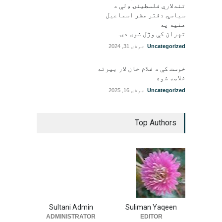
تندلارې فلسطينۍ ډلې د
سیاسي دفتر مشر اسماعیل
هنيه په
تهران کې وژل شوی دی.
Uncategorized
جولای 31, 2024
خوست کې د غلام خان لار بیرته
خلاصه شوه
Uncategorized
جولای 16, 2025
Top Authors
Sultani Admin
Suliman Yaqeen
ADMINISTRATOR
EDITOR