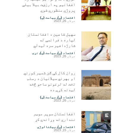
افغانیو په ارزښت بېلا بېلې
پروژې منظورې شوې
اقتصاد (پ)
,
سیاست (پ)
جولای 26, 2023
سهیل شاهین د افغانستان
لپاره د فرانسې له
شارژدافیر سره لیدلي
اقتصاد (پ)
,
سیاست (پ)
,
نړۍ
جولای 26, 2023
روان کال کې ګن شمیر کورني
او بهرني سیلانیان د رستم
تخت له لرغونو ساحو څخه
لیدنه کړې ده
اقتصاد (پ)
,
سیاست (پ)
جولای 26, 2023
افغانستان سوپر موټر
نندارې ته وړاندې کړ
اقتصاد (پ)
,
ټیکنالوژي
جولای 15, 2023