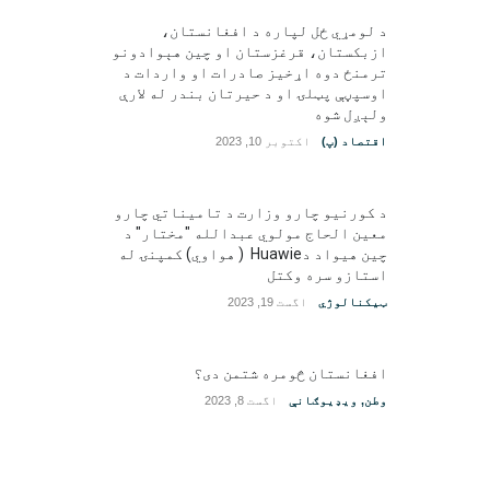
د لومړي ځل لپاره د افغانستان،
ازبکستان، قرغزستان او چین هېوادونو
ترمنځ دوه اړخیز صادرات او واردات د
اوسپڼې پټلۍ او د حیرتان بندر له لارې
ولېږل شوه
اقتصاد (پ)
اکتوبر 10, 2023
د کورنیو چارو وزارت د تامیناتي چارو
معین الحاج مولوي عبدالله "مختار" د
چین هیواد دHuawie ( هواوي) کمپنۍ له
استازو سره وکتل
ټیکنالوژي
اگست 19, 2023
افغانستان څومره شتمن دی؟
وطن
,
ویډیوګانې
اگست 8, 2023