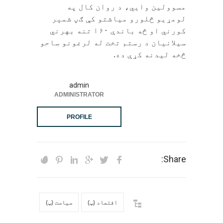
مسوولین وايي، د روان کال په
لومړیو څلورو میاشتو کې ګڼ شمېر
کورني او څه باندې ۱۶۰ تنه بهرني
سیلانیان د رستم تخت له لرغونو ساحو
څخه لیدنه کړې ده.
admin
ADMINISTRATOR
PROFILE
Share:
اقتصاد (پ)
سیاست (پ)