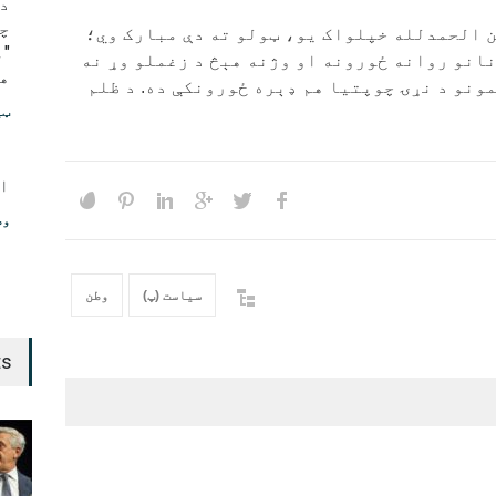
د
چ
ن الحمدلله خپلواک یو، ټولو ته دې مبارک وي؛
نانو روانه ځورونه او وژنه هېڅ د زغملو وړ نه
هو
مونو د نړۍ چوپتیا هم ډېره ځورونکې ده. د ظلم
ټی
ا
وط
سیاست (پ)
وطن
ts