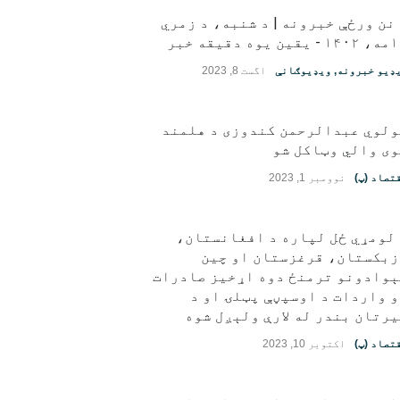
نن ورځې خبرونه | د شنبه، د زمري
قین یوه دقیقه خبر
ډیو خبرونه
,
ویډیوګانې
اگست 8, 2023
ولوي عبدالرحمن کندوزی د هلمند
ی والي وټاکل شو
تصاد (پ)
نوومبر 1, 2023
لومړي ځل لپاره د افغانستان،
زبکستان، قرغزستان او چین
ېوادونو ترمنځ دوه اړخیز صادرات
 واردات د اوسپڼې پټلۍ او د
رتان بندر له لارې ولېږل شوه
تصاد (پ)
اکتوبر 10, 2023