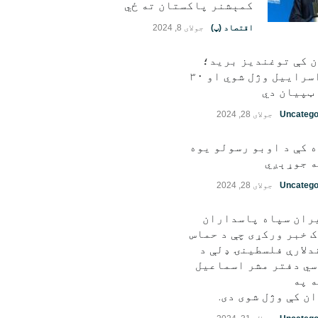
کمېشنر پاکستان ته ځي
اقتصاد (پ)
جولای 8, 2024
ن کې توغندیز برید؛
۱۱ اسراییل وژل شوي او ۳۰
ټپيان دي
Uncatego
جولای 28, 2024
 کې د اوبو رسولو یوه
 جوړېږي
Uncatego
جولای 28, 2024
ران سپاه پاسداران
 خبر ورکړی چې د حماس
دلارې فلسطينۍ ډلې د
ي دفتر مشر اسماعیل
 په
ن کې وژل شوی دی.