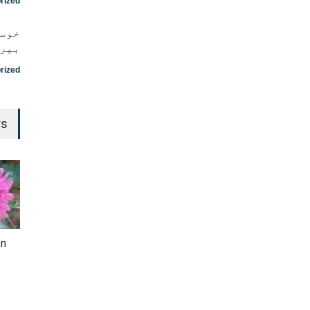
rized
خوست
بیرت
rized
rs
en