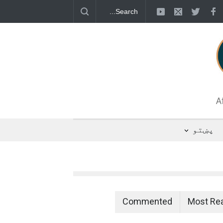
 د اوبو رسولو یوه شبکه جوړېږي
A
پښتو
Commented
Most Re