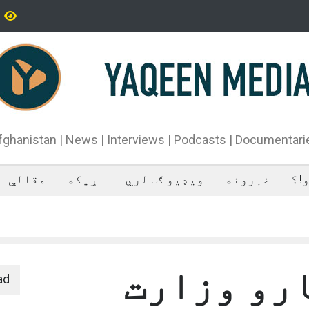
یران سپاه پاسداران ځواک خبر ورکړی چې د حماس د تندلارې
فراه کې
طينۍ ډلې د سیاسي دفتر مشر اسماعیل هنيه په
ان کې وژل شوی دی.
fghanistan | News | Interviews | Podcasts | Documentari
!؟
خبرونه
ویډیو ګالري
اړیکه
مقالې
رو وزارت
ad