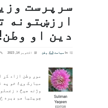
سرپرست وزیر
ارزښتونه تر
دین او وطن!
In
سیاست (پ)
,
وطن
اکتوبر 14, 2023
موږ وطن ازاد کړ ا
مبارک وي؛ خو په ن
وژنه هېڅ د زغملو 
Suliman
چوپتیا هم ډېره ځو
Yaqeen
EDITOR