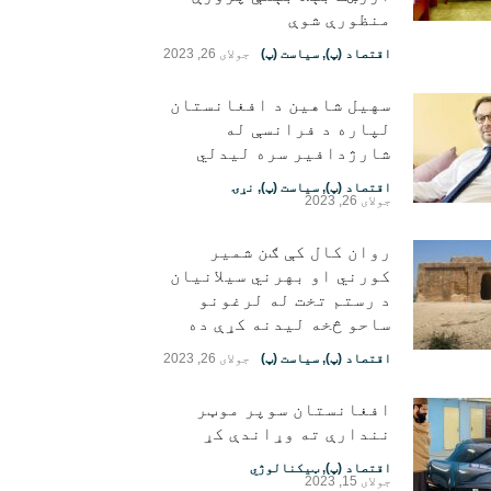
منظورې شوې
اقتصاد (پ)
,
سیاست (پ)
جولای 26, 2023
سهیل شاهین د افغانستان
لپاره د فرانسې له
شارژدافیر سره لیدلي
اقتصاد (پ)
,
سیاست (پ)
,
نړۍ
جولای 26, 2023
روان کال کې ګن شمیر
کورني او بهرني سیلانیان
د رستم تخت له لرغونو
ساحو څخه لیدنه کړې ده
اقتصاد (پ)
,
سیاست (پ)
جولای 26, 2023
افغانستان سوپر موټر
نندارې ته وړاندې کړ
اقتصاد (پ)
,
ټیکنالوژي
جولای 15, 2023