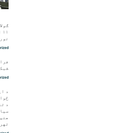
ګولا
نور 
rized
فراه
شبکه
rized
د ای
ځواک
د تن
سیاس
هنيه
تهرا