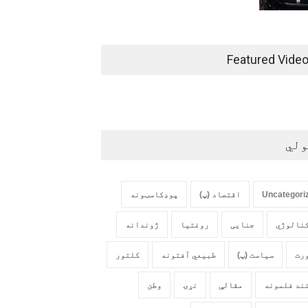
Featured Vide
ولي
Uncategori
اقتصاد (پ)
پوډکاسټونه
نالوژي
جنایی
روغتیا
ژوندانه
رت
سیاست (پ)
طبیعي آفتونه
کلتور
ند فلمونه
مقالې
نړۍ
وطن