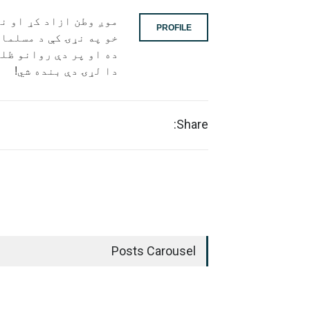
موږ وطن ازاد کړ او ن
PROFILE
خو په نړۍ کې د مسلما
ده او پر دې روانو ظل
دا لړۍ دې بنده شي!
Share:
Posts Carousel