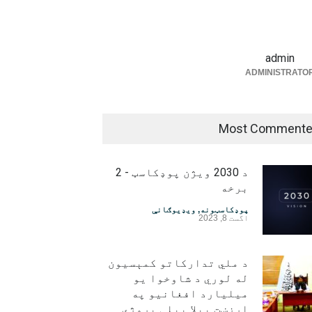
admin
ADMINISTRATO
Most Comment
د 2030 ویژن پوډکاسټ - 2
برخه
پوډکاسټونه
,
ویډیوګانې
اگست 8, 2023
د ملي تدارکاتو کمېسیون
له لوري د شاوخوا یو
میلیارد افغانیو په
ارزښت بېلا بېلې پروژې