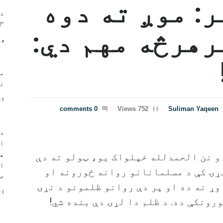
: موږ ته دوه
د 
۱۳مه، ۱۴۰۲ - ی
هرڅه مهم دي:
وی
م
نو
اق
0 comments
752 Views
Suliman Yaqeen
د 
ا
ه
و نن الحمدلله خپلواک یو، ټولو ته دې
او
ړۍ کې د مسلمانانو روانه ځورونه او
حی
وړ نه ده او پر دې روانو ظلمونو د نړۍ
اق
رونکې ده. د ظلم دا لړۍ دې بنده شي!