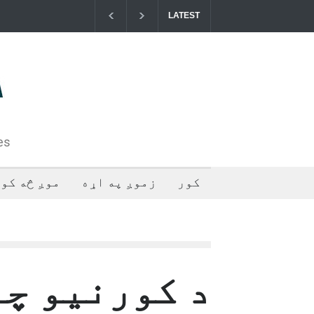
LATEST
خوست کې د غلام خان لار بیرته خلاصه شوه
د ا
فلس
تهر
2024-07-28T05:44:55+0000
es
کور
زموږ په اړه
موږ څه کوو
د کورنیو چا