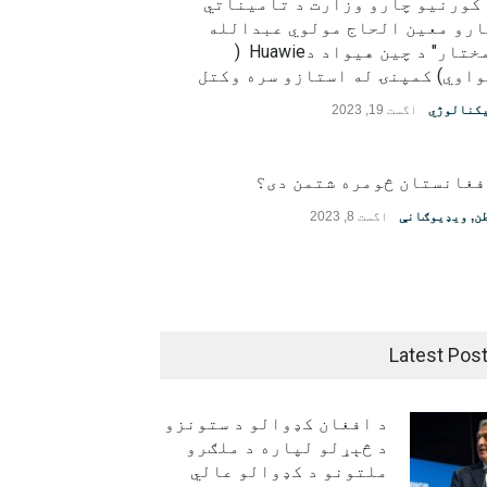
 کورنیو چارو وزارت د تامیناتي
ارو معین الحاج مولوي عبدالله
"مختار" د چین هیواد دHuawie (
اوي) کمپنۍ له استازو سره وکتل
کنالوژي
اگست 19, 2023
فغانستان څومره شتمن دی؟
ن
,
ویډیوګانې
اگست 8, 2023
Latest Pos
د افغان کډوالو د ستونزو
د څېړلو لپاره د ملګرو
ملتونو د کډوالو عالي