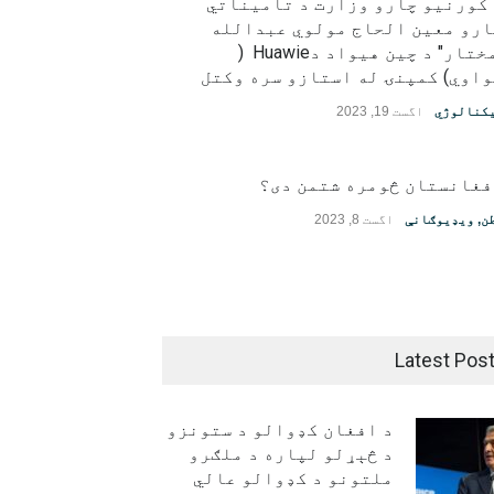
 کورنیو چارو وزارت د تامیناتي
ارو معین الحاج مولوي عبدالله
"مختار" د چین هیواد دHuawie (
اوي) کمپنۍ له استازو سره وکتل
کنالوژي
اگست 19, 2023
فغانستان څومره شتمن دی؟
ن
,
ویډیوګانې
اگست 8, 2023
Latest Pos
د افغان کډوالو د ستونزو
د څېړلو لپاره د ملګرو
ملتونو د کډوالو عالي