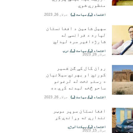
منظورې شوې
اقتصاد (پ)
,
سیاست (پ)
جولای 26, 2023
سهیل شاهین د افغانستان
لپاره د فرانسې له
شارژدافیر سره لیدلي
اقتصاد (پ)
,
سیاست (پ)
,
نړۍ
جولای 26, 2023
روان کال کې ګن شمیر
کورني او بهرني سیلانیان
د رستم تخت له لرغونو
ساحو څخه لیدنه کړې ده
اقتصاد (پ)
,
سیاست (پ)
جولای 26, 2023
افغانستان سوپر موټر
نندارې ته وړاندې کړ
اقتصاد (پ)
,
ټیکنالوژي
جولای 15, 2023