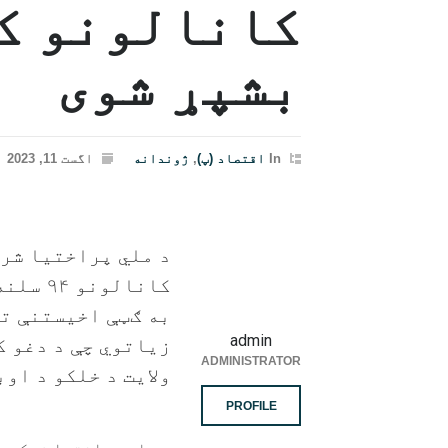
بشپړ شوی
In
اقتصاد (پ)
,
ژوندانه
اگست 11, 2023
د ملي پراختیا شرک
کانالو
به ګټې اخیستنې ته
admin
زیاتوي چې د دغو ک
ADMINISTRATOR
ولایت د خلکو د او
PROFILE