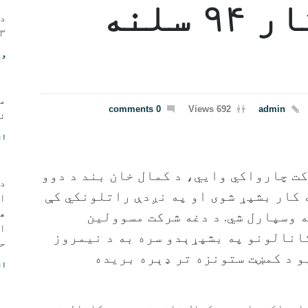
کانالونو کار ۹۴ سلنه
د 
۱۳مه، ۱۴۰۲ - ی
وی
م
0 comments
692 Views
admin
نو
اق
ت چارواکي وايي، د کمال خان بند د دوو
د 
نو ۹۴ سلنه کار بشپړ شوی او په نږدې راتلونکي کې
ا
ه
 وسپارل شي. د دغه شرکت مسوولین
او
انالونو په بشپړېدو سره به د نیمروز
حی
بو د کمښت ستونزه تر ډېره بریده
اق