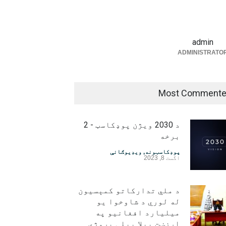
admin
ADMINISTRATO
Most Comment
د 2030 ویژن پوډکاسټ - 2
برخه
پوډکاسټونه
,
ویډیوګانې
اگست 8, 2023
د ملي تدارکاتو کمېسیون
له لوري د شاوخوا یو
میلیارد افغانیو په
ارزښت بېلا بېلې پروژې