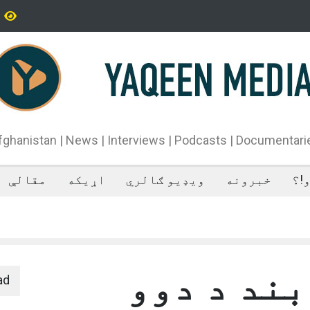
یران سپاه پاسداران ځواک خبر ورکړی چې د حماس د تندلارې
فراه کې
طينۍ ډلې د سیاسي دفتر مشر اسماعیل هنيه په
ان کې وژل شوی دی.
fghanistan | News | Interviews | Podcasts | Documentari
!؟
خبرونه
ویډیو ګالري
اړیکه
مقالې
بند د دوو
ad