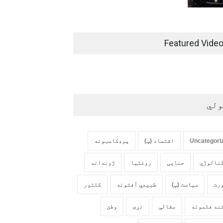
Featured Vide
ولي
Uncategori
اقتصاد (پ)
پوډکاسټونه
نالوژي
جنایی
روغتیا
ژوندانه
رت
سیاست (پ)
طبیعي آفتونه
کلتور
ند فلمونه
مقالې
نړۍ
وطن