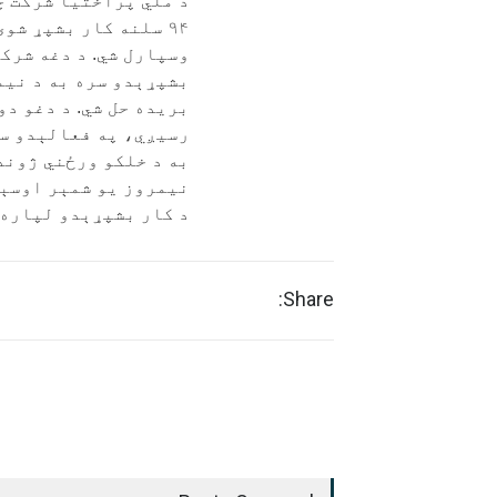
د ملي پراختیا شرکت چ
۹۴ سلنه کار بشپړ ش
وسپارل شي. د دغه شرک
بشپړېدو سره به د نیم
به د خلکو ورځني ژوند
نیمروز یو شمېر اوسېد
د کار بشپړېدو لپاره 
Share: