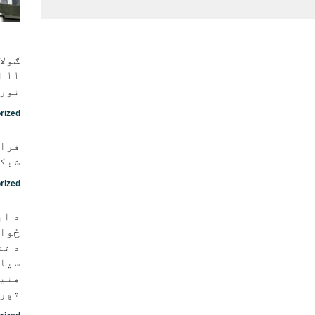
ګولا
نور 
rized
فراه
شبکه
rized
د ای
ځواک
د تن
سیاس
هنيه
تهرا