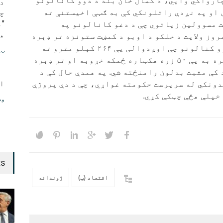
ارواکي وايي، د کمال خان بند د دوو کانالونو
د
وی او په نږدې راتلونکي کې به ګټې اخیستنې ته
چ
ت مسوولین زیاتوي چې د دغو کانالونو په
هو
روز ولایت د خلکو د اوبو د کمښت ستونزه تر ډېره
بریده حل شي. د دغو دوو کنالونو چې اوږدوالی یې ۲۶۴ کېلو مترو ته
ټی
رسیږي، په فعالېدو سره به یې ۵۰ زره هکټاره ځمکه خړوبه او تر ډېره
 کې مثبت بدلون رامنځته شي. په همدې حال کې د
ا
ونکي له سرپرست حکومته غواړي، چې د دې پروژې
خپلې هڅې چټکې کړي.
وط
ts
اقتصاد (پ)
ژوندانه