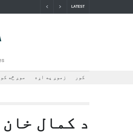
LATEST
خوست کې د غلام خان لار بیرته خلاصه شوه
د ا
فلس
تهر
2024-07-28T05:44:55+0000
es
کور
زموږ په اړه
موږ څه کوو
د کمال خان 