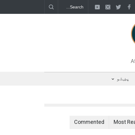
 د اوبو رسولو یوه شبکه جوړېږي
A
پښتو
Commented
Most Re