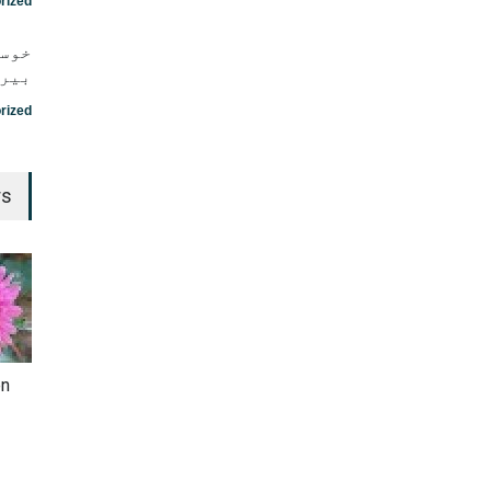
rized
خوست
بیرت
rized
rs
en