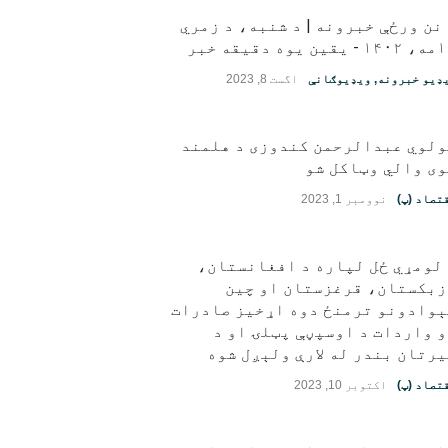
نن ورځې خبرونه | د شنبه، د زمري
قین یوه دقیقه خبر
ډیو خبرونه
,
ویډیوګانې
اگست 8, 2023
ولوي عبدالرحمن کندوزی د هلمند
ی والي وټاکل شو
تصاد (پ)
نوومبر 1, 2023
لومړي ځل لپاره د افغانستان،
زبکستان، قرغزستان او چین
ېوادونو ترمنځ دوه اړخیز صادرات
 واردات د اوسپڼې پټلۍ او د
رتان بندر له لارې ولېږل شوه
تصاد (پ)
اکتوبر 10, 2023