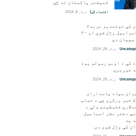
کمېشنر پاکستان ته ځي
اقتصاد (پ)
جولای 8, 2024
ن کې توغندیز برید؛
۱۱ اسراییل وژل شوي او ۳۰
ټپيان دي
Uncatego
جولای 28, 2024
 کې د اوبو رسولو یوه
 جوړېږي
Uncatego
جولای 28, 2024
ران سپاه پاسداران
 خبر ورکړی چې د حماس
دلارې فلسطينۍ ډلې د
ي دفتر مشر اسماعیل
 په
ن کې وژل شوی دی.