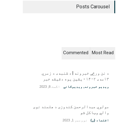
Posts Carousel
Commented
Most Read
د نن ورځې خبرونه | د شنبه، د زمري
۱۳مه، ۱۴۰۲ - یقین یوه دقیقه خبر
ویډیو خبرونه
,
ویډیوګانې
اگست 8, 2023
مولوي عبدالرحمن کندوزی د هلمند نوی
والي وټاکل شو
اقتصاد (پ)
نوومبر 1, 2023