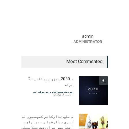
admin
ADMINISTRATOR
Most Commented
د 2030 ویژن پوډکاسټ - 2
برخه
پوډکاسټونه
,
ویډیوګانې
اگست 8, 2023
د ملي تدارکاتو کمېسیون له
لوري د شاوخوا یو میلیارد
افغانیو په ارزښت بېلا بېلې