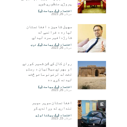
پروژې منظورې شوې
اقتصاد (پ)
,
سیاست (پ)
جولای 26, 2023
سهیل شاهین د افغانستان
لپاره د فرانسې له
شارژدافیر سره لیدلي
اقتصاد (پ)
,
سیاست (پ)
,
نړۍ
جولای 26, 2023
روان کال کې ګن شمیر کورني
او بهرني سیلانیان د رستم
تخت له لرغونو ساحو څخه
لیدنه کړې ده
اقتصاد (پ)
,
سیاست (پ)
جولای 26, 2023
افغانستان سوپر موټر
نندارې ته وړاندې کړ
اقتصاد (پ)
,
ټیکنالوژي
جولای 15, 2023