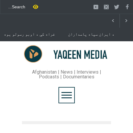
د ایران سپاه پاسداران
فراه کې د اوبو رسولو یوه
ځواک خبر ورکړی چې د حماس
شبکه جوړېږي
د تندلارې فلسطينۍ ډلې د
سیاسي دفتر مشر اسماعیل
خوست کې د غلام خان لار
هنيه په
بیرته خلاصه شوه
تهران کې وژل شوی دی.
Afghanistan | News | Interviews |
Podcasts | Documentaries