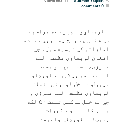
663 Views
Suliman Yaqeen
0 comments
د لوبغاړو د پېر دغه مراسم د
سې شنبې په ورځ په عربي متحده
اماراتو کې ترسره شول‎، چې
افغان لوبغاړی عظمت الله
عمرزی، محمدنبي او مجیب
الرحمن هم بیلابیلو لوبډلو
وپېرل. دا ځل لومړنی افغان
لوبغاړی عظمت الله عمرزی و
چې په خپل ټاکلی قیمت ۵۰ لکه
هندي کالدارو د ګجرات
ټایټانز لوبډلې واخیست.