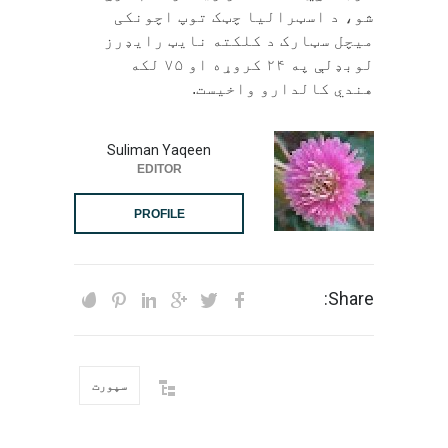
شو، د اسټرالیا چټک توپ اچونکی
میچل سټارک د کلکته نایټ رایډرز
لوبډلې په ۲۴ کروړه او ۷۵ لکه
هندي کالدارو واخیست.
Suliman Yaqeen
EDITOR
PROFILE
Share:
سپورت