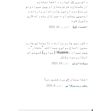
د لومړي ځل لپاره د افغانستان،
ازبکستان، قرغزستان او چین هېوادونو
ترمنځ دوه اړخیز صادرات او واردات د
اوسپڼې پټلۍ او د حیرتان بندر له لارې
ولېږل شوه
اقتصاد (پ)
اکتوبر 10, 2023
د کورنیو چارو وزارت د تامیناتي چارو
معین الحاج مولوي عبدالله "مختار" د
چین هیواد دHuawie ( هواوي) کمپنۍ له
استازو سره وکتل
ټیکنالوژي
اگست 19, 2023
افغانستان څومره شتمن دی؟
وطن
,
ویډیوګانې
اگست 8, 2023