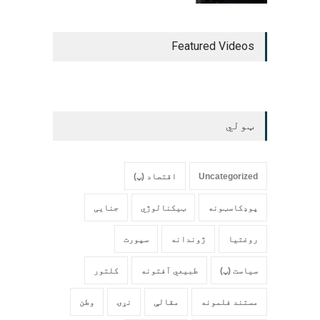
Featured Videos
ټولي
Uncategorized
اقتصاد (پ)
پوډکاسټونه
ټیکنالوژي
جنایی
روغتیا
ژوندانه
سپورت
سیاست (پ)
طبیعي آفتونه
کلتور
مستند فلمونه
مقالې
نړۍ
وطن