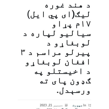
د هند غوره
لیګ(ای پي ایل)
۱۷م پړاو
سیالیو لپاره د
لوبغاړو د
پیرلو مراسم د ۳
افغان لوبغاړو
د اخیستلو په
ګډون پای ته
ورسېدل.
In
سپورت
دسمبر 21, 2023