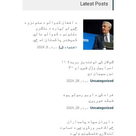
Latest Posts
د افغان کډوالو د ستونزو د
څېړلو لپاره د ملګرو
ملتونو د کډوالو عالي
کمېشنر پاکستان ته ځي
اقتصاد (پ)
جولای 8, 2024
ګولان کې توغندیز برید؛ ۱۱
اسراییل وژل شوي او ۳۰
نور ټپيان دي
Uncategorized
جولای 28, 2024
فراه کې د اوبو رسولو یوه
شبکه جوړېږي
Uncategorized
جولای 28, 2024
د ایران سپاه پاسداران
ځواک خبر ورکړی چې د حماس د
تندلارې فلسطينۍ ډلې د