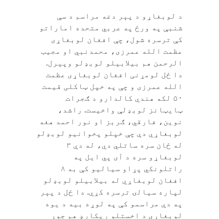
د لوبغاړو د پېر دغه مراسم د سې
شنبې په ورځ په عربي متحده اماراتو
کې ترسره شول‎، چې افغان لوبغاړی
عظمت الله عمرزی، محمدنبي او مجیب
الرحمن هم بیلابیلو لوبډلو وپېرل.
دا ځل لومړنی افغان لوبغاړی عظمت
الله عمرزی و چې په خپل ټاکلی قیمت
۵۰ لکه هندي کالدارو د ګجرات
ټایټانز لوبډلې واخیست. راشد،
نوین، فارقي، ګربز او نور احمد هغه
لوبغاړي دې چې خپلو پخوانیو لوبډلو
له ځان سره ساتلي دي، له دې ۳
لوبغاړو سره د آی پي ایل په
راتلونکي پړاو سیالیو کې به ۸
افغان لوبغاړي له بیلابیلو لوبډلو
لپاره سیالۍ ترسره کړي. دا ځل د پېر
په دې مراسمو کې په لوړه بیه د یوه
لوبغاړي د اخستلو ريکارډ هم جوړ