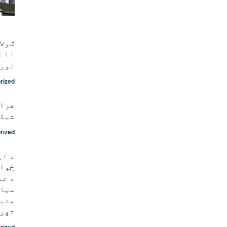
ګولا
نور 
rized
فراه
شبکه
rized
د ای
ځواک
د تن
سیاس
هنيه
تهرا