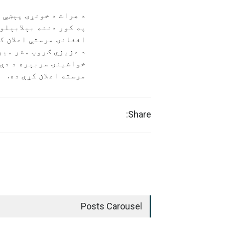
د هرات د خونړۍ پېښې 
افغانۍ مرستې اعلان کړ
د عزیزي ګروپ مشر میر
مرسته اعلان کړې ده.
Share:
Posts Carousel