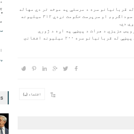
د
چ
له قربانیانو سره د مرستې په موخه تر دې مهاله
په کور دننه بېلابېلو سوداګرو، او سرپرست حکومت نږدې ۳۱۲ میلیونه
هو
ې دي.
ویس عزیزي د هرات د پېښې په اړه د ژورې
ټی
خواشينۍ سربېره د دې پېښې له قربانیانو سره ۲۰۰ میلیونه افغانۍ
ا
وط
اقتصاد (پ)
ts