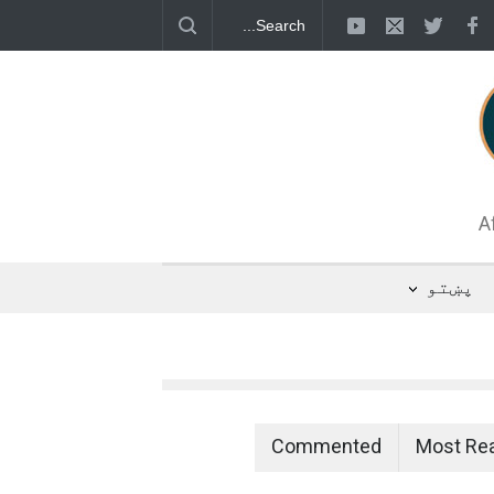
 د اوبو رسولو یوه شبکه جوړېږي
A
پښتو
Commented
Most Re