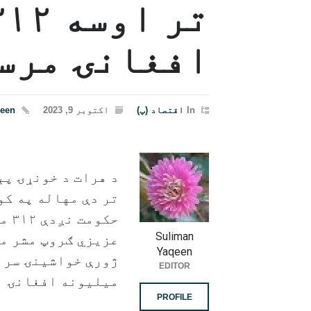
افغانۍ مرست
In
اقتصاد (پ)
اکتوبر 9, 2023
qeen
د هرات د خونړۍ پې
تر دې مهاله په کو
حکو
Suliman
عزیزي ګروپ مشر می
Yaqeen
EDITOR
میلیونه افغانۍ
PROFILE