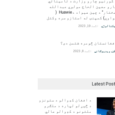
 کورنیو چارو وزارت د تامیناتي
ارو معین الحاج مولوي عبدالله
"مختار" د چین هیواد دHuawie (
اوي) کمپنۍ له استازو سره وکتل
کنالوژي
اگست 19, 2023
فغانستان څومره شتمن دی؟
ن
,
ویډیوګانې
اگست 8, 2023
Latest Pos
د افغان کډوالو د ستونزو
د څېړلو لپاره د ملګرو
ملتونو د کډوالو عالي