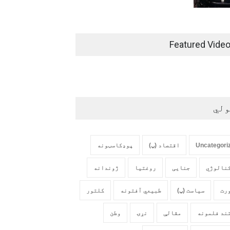
Featured Vide
ولي
Uncategori
اقتصاد (پ)
پوډکاسټونه
نالوژي
جنایی
روغتیا
ژوندانه
رت
سیاست (پ)
طبیعي آفتونه
کلتور
ند فلمونه
مقالې
نړۍ
وطن