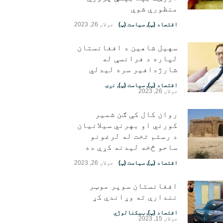
منظورې شوې
اقتصاد (پ)
,
سیاست (پ)
جولای 26, 2023
سهیل شاهین د افغانستان
لپاره د فرانسې له
شارژدافیر سره لیدلي
اقتصاد (پ)
,
سیاست (پ)
,
نړۍ
جولای 26, 2023
روان کال کې ګن شمیر
کورني او بهرني سیلانیان
د رستم تخت له لرغونو
ساحو څخه لیدنه کړې ده
اقتصاد (پ)
,
سیاست (پ)
جولای 26, 2023
افغانستان سوپر موټر
نندارې ته وړاندې کړ
اقتصاد (پ)
,
ټیکنالوژي
جولای 15, 2023