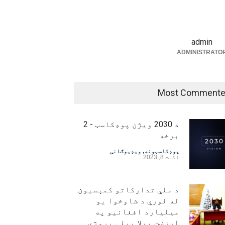
admin
ADMINISTRATO
Most Comment
د 2030 ویژن پوډکاسټ - 2
برخه
پوډکاسټونه
,
ویډیوګانې
اگست 8, 2023
د ملي تدارکاتو کمېسیون
له لوري د شاوخوا یو
میلیارد افغانیو په
ارزښت بېلا بېلې پروژې