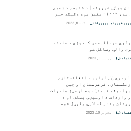
نن ورځې خبرونه | د شنبه، د زمري
قین یوه دقیقه خبر
ډیو خبرونه
,
ویډیوګانې
اگست 8, 2023
ولوي عبدالرحمن کندوزی د هلمند
ی والي وټاکل شو
تصاد (پ)
نوومبر 1, 2023
لومړي ځل لپاره د افغانستان،
زبکستان، قرغزستان او چین
ېوادونو ترمنځ دوه اړخیز صادرات
 واردات د اوسپڼې پټلۍ او د
رتان بندر له لارې ولېږل شوه
تصاد (پ)
اکتوبر 10, 2023