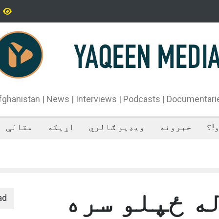
یران سپاه پاسداران ځواک خبر ورکړی چې د حماس د تندلارې
فراه کې
طينۍ ډلې د سیاسي دفتر مشر اسماعیل هنيه په
ان کې وژل شوی دی.
fghanistan | News | Interviews | Podcasts | Documentari
!؟
خبرونه
ویډیو ګالري
اړیکه
مقالې
ه ځپلو سره
ad