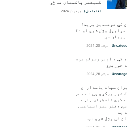
کمېشنر پاکستان ته ځي
اقتصاد (پ)
جولای 8, 2024
ن کې توغندیز برید؛
۱۱ اسراییل وژل شوي او ۳۰
ټپيان دي
Uncatego
جولای 28, 2024
 کې د اوبو رسولو یوه
 جوړېږي
Uncatego
جولای 28, 2024
ران سپاه پاسداران
 خبر ورکړی چې د حماس
دلارې فلسطينۍ ډلې د
ي دفتر مشر اسماعیل
 په
ن کې وژل شوی دی.