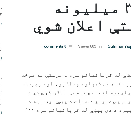
تر اوسه ۳۱۲ میلیونه
د 
۱۳مه، ۱۴۰۲ - ی
ې اعلان شوي
وی
م
0 comments
609 Views
Suliman Ya
نو
اق
ښې له قربانیانو سره د مرستې په موخه
د 
ر دننه بېلابېلو سوداګرو، او سرپرست
ا
ه
مت نږدې ۳۱۲ میلیونه افغانۍ مرستې اعلان کړې دي.د
او
رویس عزیزي د هرات د پېښې په اړه د
حی
ژورې خواشينۍ سربېره د دې پېښې له قربانیانو سره ۲۰۰
اق