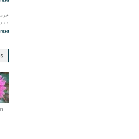
rized
خوست
بیرت
rized
rs
en