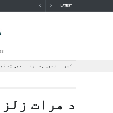
LATEST
خوست کې د غلام خان لار بیرته خلاصه شوه
د ا
فلس
تهر
2024-07-28T05:44:55+0000
es
کور
زموږ په اړه
موږ څه کوو
د هرات زلزل