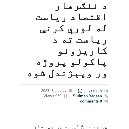
د ننګرهار
اقتصاد ریاست
له لوري کرنې
رياست ته د
کاريزونو
پاکولو پروژه
ور وپېژندل شوه
In
اقتصاد (پ)
دسمبر 3, 2023
939 Views
Suliman Yaqeen
0 comments
چې په ترڅ کې به يې چپرهار