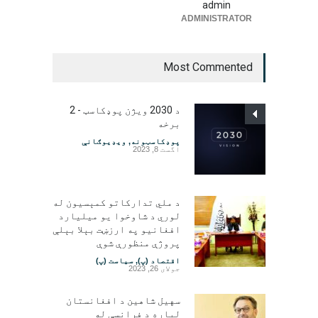
admin
ADMINISTRATOR
Most Commented
د 2030 ویژن پوډکاسټ - 2
برخه
پوډکاسټونه
,
ویډیوګانې
اگست 8, 2023
د ملي تدارکاتو کمېسیون له
لوري د شاوخوا یو میلیارد
افغانیو په ارزښت بېلا بېلې
پروژې منظورې شوې
اقتصاد (پ)
,
سیاست (پ)
جولای 26, 2023
سهیل شاهین د افغانستان
لپاره د فرانسې له