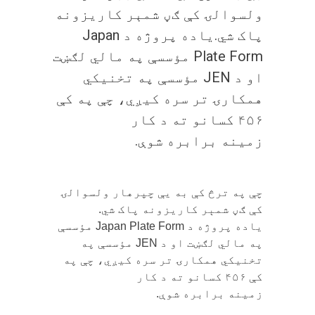
ولسوالۍ کې ګڼ شمېر کاريزونه
پاک شي.ياده پروژه د Japan
Plate Form مؤسسې په مالي لګښت
او د JEN مؤسسې په تخنيکي
همکارۍ تر سره کيږي، چې په کې
۴۵۶ کسانو ته د کار
زمينه برابره شوې.
چې په ترڅ کې به يې چپرهار ولسوالۍ
کې ګڼ شمېر کاريزونه پاک شي.
ياده پروژه د Japan Plate Form مؤسسې
په مالي لګښت او د JEN مؤسسې په
تخنيکي همکارۍ تر سره کيږي، چې په
کې ۴۵۶ کسانو ته د کار
زمينه برابره شوې.