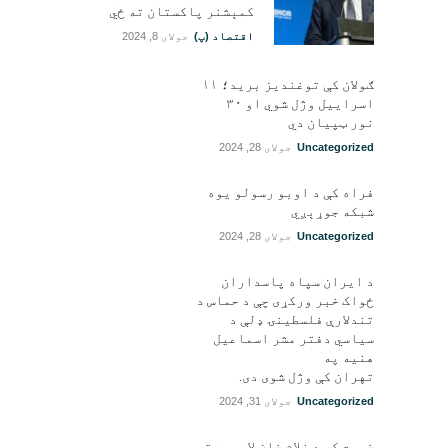
کمېشنر پاکستان ته ځي
اقتصاد (پ)
جولای 8, 2024
ګولان کې توغندیز برید؛ ۱۱
اسراییل وژل شوي او ۳۰
نور ټپيان دي
Uncategorized
جولای 28, 2024
فراه کې د اوبو رسولو یوه
شبکه جوړېږي
Uncategorized
جولای 28, 2024
د ایران سپاه پاسداران
ځواک خبر ورکړی چې د حماس د
تندلارې فلسطينۍ ډلې د
سیاسي دفتر مشر اسماعیل
هنيه په
تهران کې وژل شوی دی.
Uncategorized
جولای 31, 2024
خوست کې د غلام خان لار بیرته