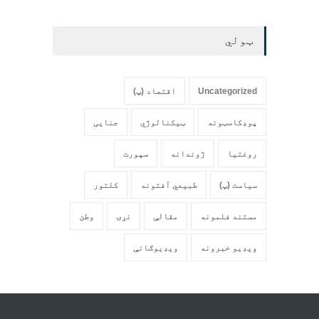
ټولي
Uncategorized
اقتصاد (پ)
پوډکاسټونه
ټیکنالوژي
جنایی
روغتیا
ژوندانه
سپورت
سیاست (پ)
طبیعي آفتونه
کلتور
مستند فلمونه
مقالې
نړۍ
وطن
ویډیو خبرونه
ویډیوګانې