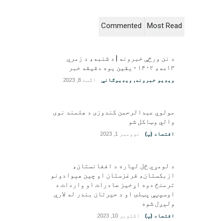
Commented
Most Read
د نن ورځې خبرونه | د شنبه، د زمري
۱۳مه، ۱۴۰۲ - یقین یوه دقیقه خبر
ویډیو خبرونه
,
ویډیوګانې
اگست 8, 2023
مولوي عبدالرحمن کندوزی د هلمند نوی
والي وټاکل شو
اقتصاد (پ)
نوومبر 1, 2023
د لومړي ځل لپاره د افغانستان،
ازبکستان، قرغزستان او چین هېوادونو
ترمنځ دوه اړخیز صادرات او واردات د
اوسپڼې پټلۍ او د حیرتان بندر له لارې
ولېږل شوه
اقتصاد (پ)
اکتوبر 10, 2023