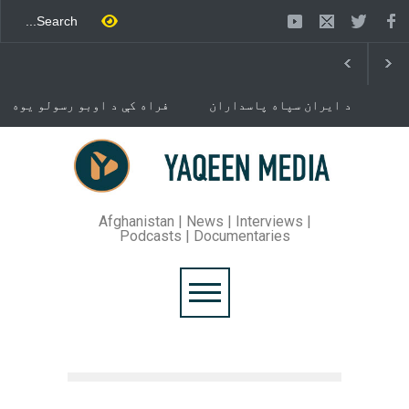
د ایران سپاه پاسداران
فراه کې د اوبو رسولو یوه
ځواک خبر ورکړی چې د حماس
شبکه جوړېږي
د تندلارې فلسطينۍ ډلې د
سیاسي دفتر مشر اسماعیل
خوست کې د غلام خان لار
هنيه په
بیرته خلاصه شوه
تهران کې وژل شوی دی.
Afghanistan | News | Interviews |
Podcasts | Documentaries