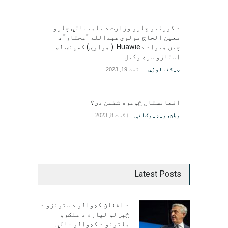
د کورنیو چارو وزارت د تامیناتي چارو
معین الحاج مولوي عبدالله "مختار" د
چین هیواد دHuawie ( هواوي) کمپنۍ له
استازو سره وکتل
ټیکنالوژي
اگست 19, 2023
افغانستان څومره شتمن دی؟
وطن
,
ویډیوګانې
اگست 8, 2023
Latest Posts
د افغان کډوالو د ستونزو د
څېړلو لپاره د ملګرو
ملتونو د کډوالو عالي