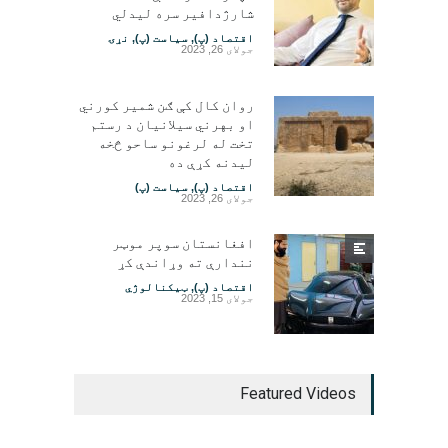
شارژدافیر سره لیدلي
اقتصاد (پ)
,
سیاست (پ)
,
نړۍ
جولای 26, 2023
روان کال کې ګن شمیر کورني
او بهرني سیلانیان د رستم
تخت له لرغونو ساحو څخه
لیدنه کړې ده
اقتصاد (پ)
,
سیاست (پ)
جولای 26, 2023
افغانستان سوپر موټر
نندارې ته وړاندې کړ
اقتصاد (پ)
,
ټیکنالوژي
جولای 15, 2023
Featured Videos