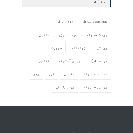
ټولي
Uncategorized
اقتصاد (پ)
پوډکاسټونه
ټیکنالوژي
جنایی
روغتیا
ژوندانه
سپورت
سیاست (پ)
طبیعي آفتونه
کلتور
مستند فلمونه
مقالې
نړۍ
وطن
ویډیو خبرونه
ویډیوګانې
زموږ په اړه
اړیکه