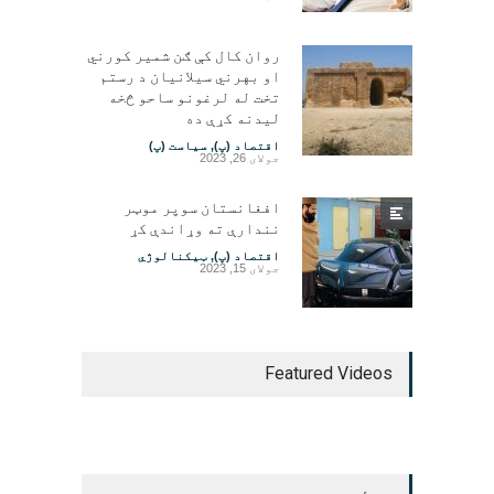
روان کال کې ګن شمیر کورني
او بهرني سیلانیان د رستم
تخت له لرغونو ساحو څخه
لیدنه کړې ده
اقتصاد (پ)
,
سیاست (پ)
جولای 26, 2023
افغانستان سوپر موټر
نندارې ته وړاندې کړ
اقتصاد (پ)
,
ټیکنالوژي
جولای 15, 2023
Featured Videos