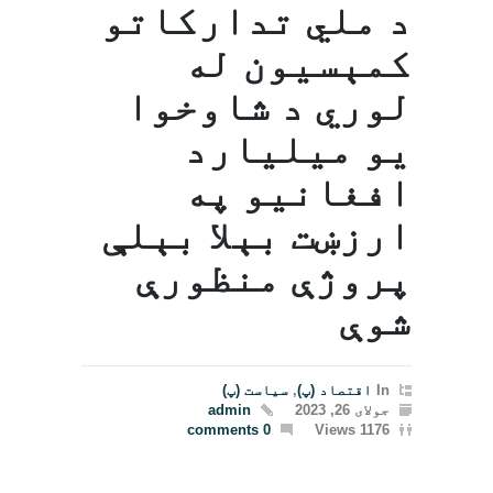
د ملي تدارکاتو
کمېسیون له
لوري د شاوخوا
یو میلیارد
افغانیو په
ارزښت بېلا بېلې
پروژې منظورې
شوې
In
اقتصاد (پ)
,
سیاست (پ)
جولای 26, 2023
admin
0 comments
1176 Views