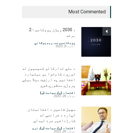
Most Commented
د 2030 ویژن پوډکاسټ - 2
برخه
پوډکاسټونه
,
ویډیوګانې
اگست 8, 2023
د ملي تدارکاتو کمېسیون له
لوري د شاوخوا یو میلیارد
افغانیو په ارزښت بېلا بېلې
پروژې منظورې شوې
اقتصاد (پ)
,
سیاست (پ)
جولای 26, 2023
سهیل شاهین د افغانستان
لپاره د فرانسې له
شارژدافیر سره لیدلي
اقتصاد (پ)
,
سیاست (پ)
,
نړۍ
جولای 26, 2023