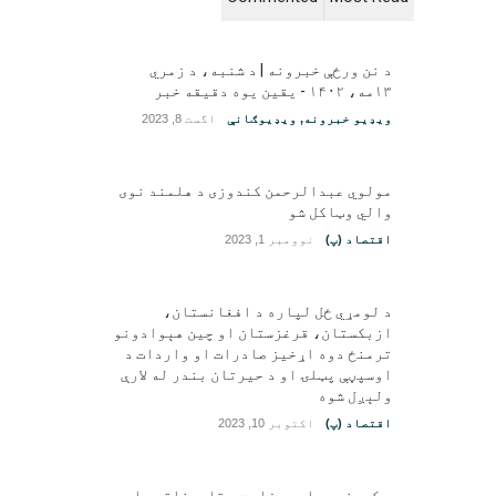
د نن ورځې خبرونه | د شنبه، د زمري
۱۳مه، ۱۴۰۲ - یقین یوه دقیقه خبر
ویډیو خبرونه
,
ویډیوګانې
اگست 8, 2023
مولوي عبدالرحمن کندوزی د هلمند نوی
والي وټاکل شو
اقتصاد (پ)
نوومبر 1, 2023
د لومړي ځل لپاره د افغانستان،
ازبکستان، قرغزستان او چین هېوادونو
ترمنځ دوه اړخیز صادرات او واردات د
اوسپڼې پټلۍ او د حیرتان بندر له لارې
ولېږل شوه
اقتصاد (پ)
اکتوبر 10, 2023
د کورنیو چارو وزارت د تامیناتي چارو