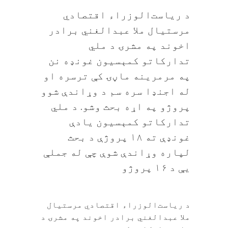
د ریاست‌الوزراء اقتصادي
مرستیال ملا عبدالغني برادر
اخوند په مشرۍ د ملي
تدارکاتو کمېسیون غونډه نن
په مرمرینه ماڼۍ کې ترسره او
له اجنډا سره سم د وړاندې شوو
پروژو په اړه بحث وشو. د ملي
تدارکاتو کمېسیون یادې
غونډې ته ۱۸ پروژې د بحث
لپاره وړاندې شوې چې له جملې
یې د ۱۶ پروژو
د ریاست‌الوزراء اقتصادي مرستیال
ملا عبدالغني برادر اخوند په مشرۍ د