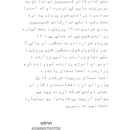
ملي تدارکاتو کمېسیون غونډه نن په
مرمرینه ماڼۍ کې ترسره او له اجنډا
سره سم د وړاندې شوو پروژو په اړه
بحث وشو. د ملي تدارکاتو کمېسیون
یادې غونډې ته ۱۸ پروژې د بحث لپاره
وړاندې شوې چې له جملې یې د ۱۶
پروژو قراردادونه منظور او پاتې ۲
نور وځنډول شول. منظور شوې پروژې د
ملي دفاع وزارت، مالیې وزارت، د
اوبو او انرژۍ وزارت، لوړو زده کړو
وزارت، د افغانستان بانک، د
افغانستان برېښنا شرکت، کابل
ښاروالۍ او د افغانستان د ګاز او
نفتو دولتي شرکت اړوند وې، چې
ټولیز ارزښت یې شاوخوا یو میلیارد
افغانیو ته رسېږي
admin
ADMINISTRATOR