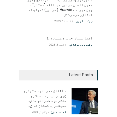
معین الحاج مولوي عبدالله "مختار" د
چین هیواد دHuawie ( هواوي) کمپنۍ له
استازو سره وکتل
ټیکنالوژي
اگست 19, 2023
افغانستان څومره شتمن دی؟
وطن
,
ویډیوګانې
اگست 8, 2023
Latest Posts
د افغان کډوالو د ستونزو د
څېړلو لپاره د ملګرو
ملتونو د کډوالو عالي
کمېشنر پاکستان ته ځي
اقتصاد (پ)
جولای 8, 2024