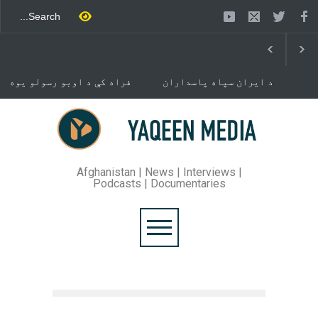
د ایران سپاه پاسداران
فراه کې د اوبو رسولو یوه
ځواک خبر ورکړی چې د حماس
شبکه جوړېږي
د تندلارې فلسطينۍ ډلې د
سیاسي دفتر مشر اسماعیل
خوست کې د غلام خان لار
هنيه په
بیرته خلاصه شوه
تهران کې وژل شوی دی.
Afghanistan | News | Interviews |
Podcasts | Documentaries