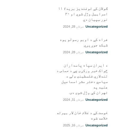
ګولان کې توغندیز برید؛ ۱۱
اسراییل وژل شوي او ۳۰
نور ټپيان دي
Uncategorized
جولای 28, 2024
فراه کې د اوبو رسولو یوه
شبکه جوړېږي
Uncategorized
جولای 28, 2024
د ایران سپاه پاسداران
ځواک خبر ورکړی چې د حماس د
تندلارې فلسطينۍ ډلې د
سیاسي دفتر مشر اسماعیل
هنيه په
تهران کې وژل شوی دی.
Uncategorized
جولای 31, 2024
خوست کې د غلام خان لار بیرته
خلاصه شوه
Uncategorized
جولای 16, 2025