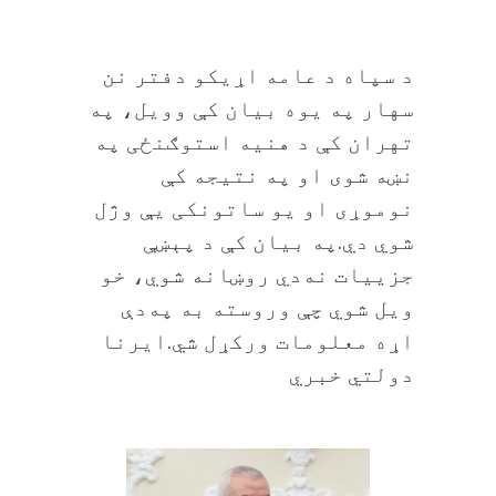
د سپاه د عامه اړیکو دفتر نن
سهار په یوه بیان کې وویل، په
تهران کې د هنيه استوګنځی په
نښه شوی او په نتیجه کې
نوموړی او یو ساتونکی یې وژل
شوي دي.په بیان کې د پېښې
جزییات نه‌دي روښانه شوي، خو
ویل شوي چې وروسته به په‌دې
اړه معلومات ورکړل شي.ایرنا
دولتي خبري