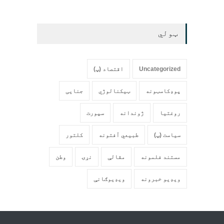
ټولي
Uncategorized
اقتصاد (پ)
پوډکاسټونه
ټیکنالوژي
جنایی
روغتیا
ژوندانه
سپورت
سیاست (پ)
طبیعي آفتونه
کلتور
مستند فلمونه
مقالې
نړۍ
وطن
ویډیو خبرونه
ویډیوګانې