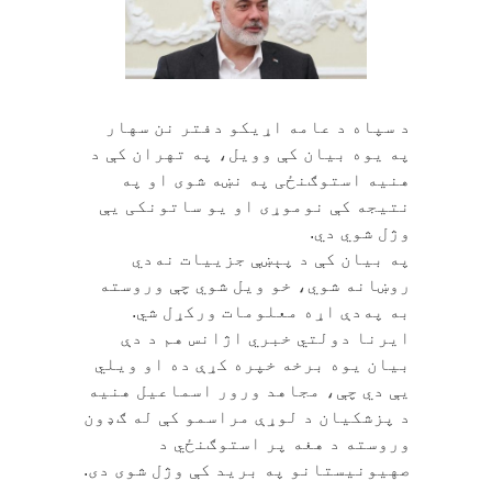
د سپاه د عامه اړیکو دفتر نن سهار
په یوه بیان کې وویل، په تهران کې د
هنيه استوګنځی په نښه شوی او په
نتیجه کې نوموړی او یو ساتونکی یې
وژل شوي دي.
په بیان کې د پېښې جزییات نه‌دي
روښانه شوي، خو ویل شوي چې وروسته
به په‌دې اړه معلومات ورکړل شي.
ایرنا دولتي خبري اژانس هم د دې
بیان یوه برخه خپره کړې ده او ویلي
یې دي چې، مجاهد ورور اسماعیل هنيه
د پزشکیان د لوړې مراسمو کې له ګډون
وروسته د هغه پر استوګنځي د
صهیونیستانو په برید کې وژل شوی دی.