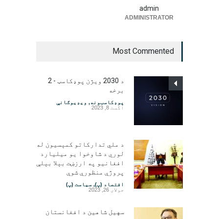
admin
ADMINISTRATOR
Most Commented
د 2030 ویژن پوډکاسټ - 2
برخه
پوډکاسټونه
,
ویډیوګانې
اگست 8, 2023
د ملي تدارکاتو کمېسیون له
لوري د شاوخوا یو میلیارد
افغانیو په ارزښت بېلا بېلې
پروژې منظورې شوې
اقتصاد (پ)
,
سیاست (پ)
جولای 26, 2023
سهیل شاهین د افغانستان