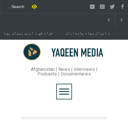
د ایران سپاه پاسداران
فراه کې د اوبو رسولو یوه
ځواک خبر ورکړی چې د حماس
شبکه جوړېږي
د تندلارې فلسطينۍ ډلې د
سیاسي دفتر مشر اسماعیل
خوست کې د غلام خان لار
هنيه په
بیرته خلاصه شوه
تهران کې وژل شوی دی.
Afghanistan | News | Interviews |
Podcasts | Documentaries