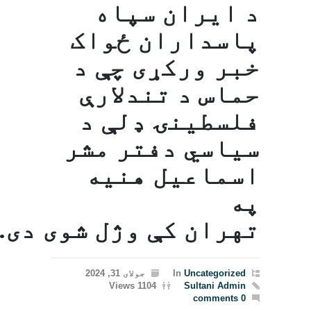
د ایران سپاه
پاسداران ځواک
خبر ورکړی چې د
حماس د تندلارې
فلسطينۍ ډلې د
سیاسي دفتر مشر
اسماعیل هنيه
په
تهران کې وژل شوی دی.
Uncategorized
In
جولای 31, 2024
1104 Views
Sultani Admin
0 comments