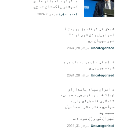
ملتونو د کډوالو عالي
کمېشنر پاکستان ته ځي
اقتصاد (پ)
جولای 8, 2024
ګولان کې توغندیز برید؛ ۱۱
اسراییل وژل شوي او ۳۰
نور ټپيان دي
Uncategorized
جولای 28, 2024
فراه کې د اوبو رسولو یوه
شبکه جوړېږي
Uncategorized
جولای 28, 2024
د ایران سپاه پاسداران
ځواک خبر ورکړی چې د حماس د
تندلارې فلسطينۍ ډلې د
سیاسي دفتر مشر اسماعیل
هنيه په
تهران کې وژل شوی دی.
Uncategorized
جولای 31, 2024