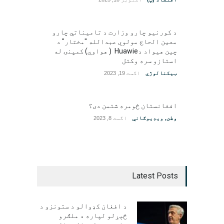
د کورنیو چارو وزارت د تامیناتي چارو
معین الحاج مولوي عبدالله "مختار" د
چین هیواد دHuawie ( هواوي) کمپنۍ له
استازو سره وکتل
ټیکنالوژي
اگست 19, 2023
افغانستان څومره شتمن دی؟
وطن
,
ویډیوګانې
اگست 8, 2023
Latest Posts
د افغان کډوالو د ستونزو د
څېړلو لپاره د ملګرو