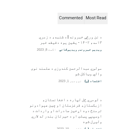
Commented
Most Read
د نن ورځې خبرونه | د شنبه، د زمري
۱۳مه، ۱۴۰۲ - یقین یوه دقیقه خبر
ویډیو خبرونه
,
ویډیوګانې
اگست 8, 2023
مولوي عبدالرحمن کندوزی د هلمند نوی
والي وټاکل شو
اقتصاد (پ)
نوومبر 1, 2023
د لومړي ځل لپاره د افغانستان،
ازبکستان، قرغزستان او چین هېوادونو
ترمنځ دوه اړخیز صادرات او واردات د
اوسپڼې پټلۍ او د حیرتان بندر له لارې
ولېږل شوه
اقتصاد (پ)
اکتوبر 10, 2023