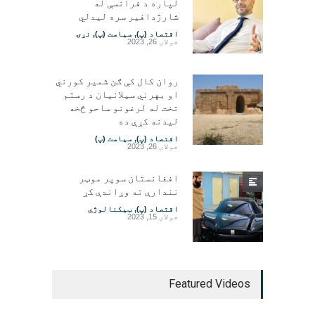
لپاره د فرانسې له
شارژدافیر سره لیدلي
اقتصاد (پ)
,
سیاست (پ)
,
نړۍ
جولای 26, 2023
روان کال کې ګن شمیر کورني
او بهرني سیلانیان د رستم
تخت له لرغونو ساحو څخه
لیدنه کړې ده
اقتصاد (پ)
,
سیاست (پ)
جولای 26, 2023
افغانستان سوپر موټر
نندارې ته وړاندې کړ
اقتصاد (پ)
,
ټیکنالوژي
جولای 15, 2023
Featured Videos