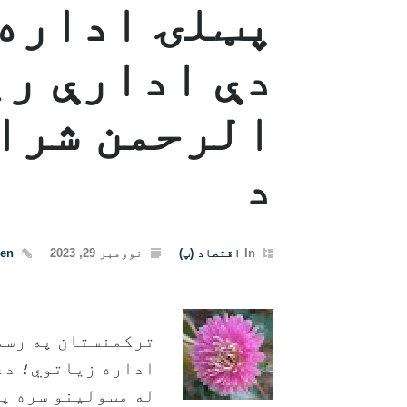
پټلۍ اداره 
دې ادارې ری
الرحمن شراف
د
In
اقتصاد (پ)
نوومبر 29, 2023
een
ترکمنستان په رسمي
اداره زیاتوي؛ دغه
له مسولینو سره په