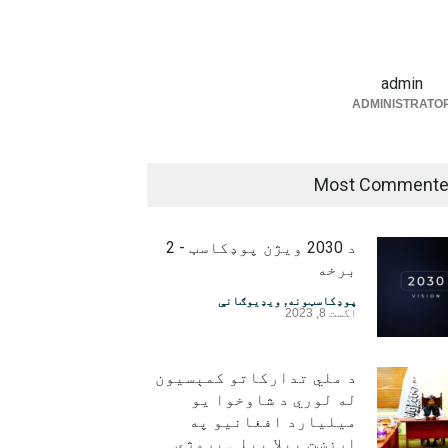
admin
ADMINISTRATO
Most Comment
د 2030 ویژن پوډکاسټ - 2
برخه
پوډکاسټونه
,
ویډیوګانې
اگست 8, 2023
د ملي تدارکاتو کمېسیون
له لوري د شاوخوا یو
میلیارد افغانیو په
ارزښت بېلا بېلې پروژې