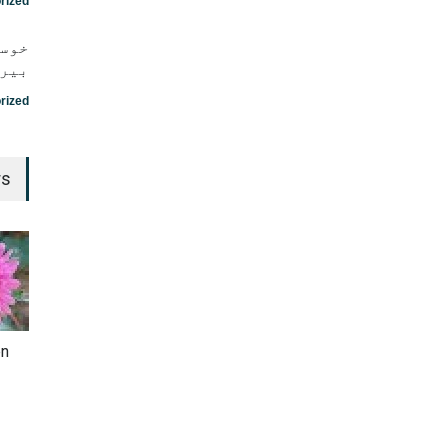
rized
خوست
بیرت
rized
rs
en