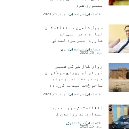
منظورې شوې
اقتصاد (پ)
,
سیاست (پ)
جولای 26, 2023
سهیل شاهین د افغانستان
لپاره د فرانسې له
شارژدافیر سره لیدلي
اقتصاد (پ)
,
سیاست (پ)
,
نړۍ
جولای 26, 2023
روان کال کې ګن شمیر
کورني او بهرني سیلانیان
د رستم تخت له لرغونو
ساحو څخه لیدنه کړې ده
اقتصاد (پ)
,
سیاست (پ)
جولای 26, 2023
افغانستان سوپر موټر
نندارې ته وړاندې کړ
اقتصاد (پ)
,
ټیکنالوژي
جولای 15, 2023