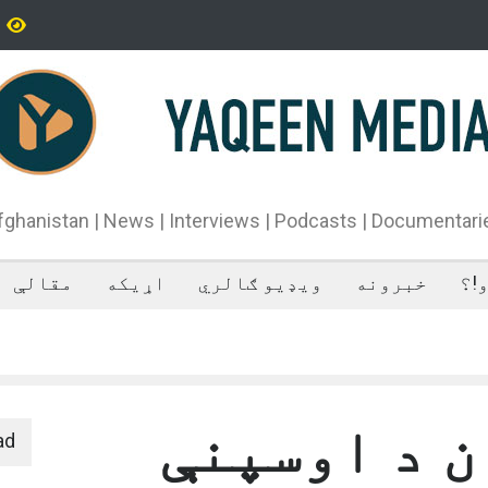
یران سپاه پاسداران ځواک خبر ورکړی چې د حماس د تندلارې
فراه کې
طينۍ ډلې د سیاسي دفتر مشر اسماعیل هنيه په
ان کې وژل شوی دی.
fghanistan | News | Interviews | Podcasts | Documentari
!؟
خبرونه
ویډیو ګالري
اړیکه
مقالې
ن د اوسپنې
ad