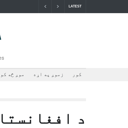
LATEST
خوست کې د غلام خان لار بیرته خلاصه شوه
د ا
فلس
تهر
2024-07-28T05:44:55+0000
es
کور
زموږ په اړه
موږ څه کوو
د افغانستا