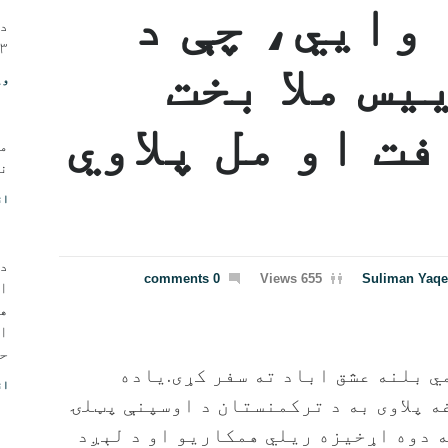
وایي، چې د
د 
۱۳مه، ۱۴۰۲ - ی
یس ملا بخت
وی
ت او مل پلاوي
م
نو
اق
د 
0 comments
655 Views
Suliman Yaq
ا
ه
او
حی
 بلنه عشق اباد ته سفر کړی.یاده
اق
 پلاوی به د ترکمنستان د اوسپنې پټلۍ
 دوه اړخیزه ریلي همکاریو او د لېږد