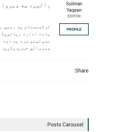
Suliman
رالېږد په ډیروال
Yaqeen
EDITOR
ترکمنستان په رسمي بل
PROFILE
یاده اداره زیاتوي؛ د
مسولینو سره په دوه ا
ډیروالي خبرې وکړي.
Share:
Posts Carousel