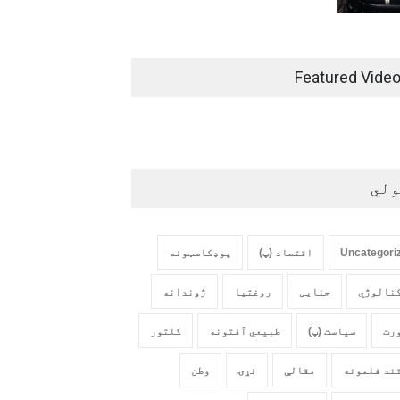
Featured Vide
ولي
Uncategori
اقتصاد (پ)
پوډکاسټونه
نالوژي
جنایی
روغتیا
ژوندانه
رت
سیاست (پ)
طبیعي آفتونه
کلتور
ند فلمونه
مقالې
نړۍ
وطن