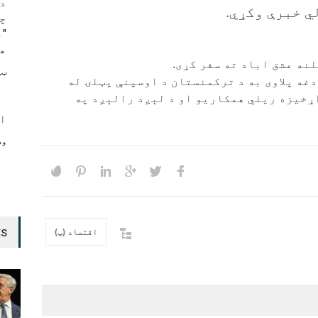
د
ي خبرې وکړي.
چ
هو
نه عشق اباد ته سفر کړی.
ټی
غه پلاوی به د ترکمنستان د اوسپنې پټلۍ له
ړخیزه ریلي همکاریو او د لېږد رالېږد په
ا
وط
ts
اقتصاد (پ)