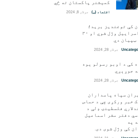
کمېشنر پاکستان ته ځي
اقتصاد (پ)
جولای 8, 2024
ن کې توغندیز برید؛
۱۱ اسراییل وژل شوي او ۳۰
ټپيان دي
Uncatego
جولای 28, 2024
 کې د اوبو رسولو یوه
 جوړېږي
Uncatego
جولای 28, 2024
ران سپاه پاسداران
 خبر ورکړی چې د حماس
دلارې فلسطينۍ ډلې د
ي دفتر مشر اسماعیل
 په
ن کې وژل شوی دی.