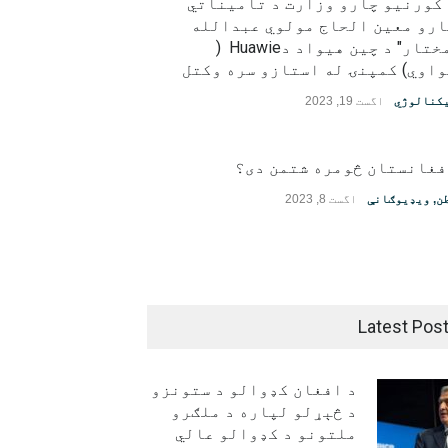
 کورنیو چارو وزارت د تامیناتي
ارو معین الحاج مولوي عبدالله
"مختار" د چین هیواد دHuawie (
اوي) کمپنۍ له استازو سره وکتل
کنالوژي
اگست 19, 2023
فغانستان څومره شتمن دی؟
ن
,
ویډیوګانې
اگست 8, 2023
Latest Pos
د افغان کډوالو د ستونزو
د څېړلو لپاره د ملګرو
ملتونو د کډوالو عالي