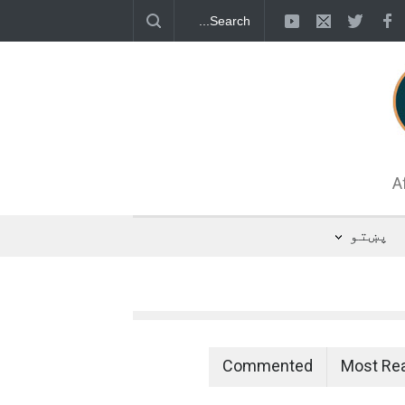
 د اوبو رسولو یوه شبکه جوړېږي
A
پښتو
Commented
Most Re