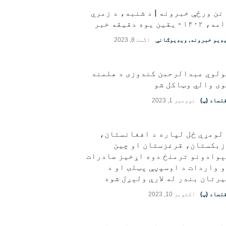
نن ورځې خبرونه | د شنبه، د زمري
قین یوه دقیقه خبر
ډیو خبرونه
,
ویډیوګانې
اگست 8, 2023
ولوي عبدالرحمن کندوزی د هلمند
ی والي وټاکل شو
تصاد (پ)
نوومبر 1, 2023
لومړي ځل لپاره د افغانستان،
زبکستان، قرغزستان او چین
ېوادونو ترمنځ دوه اړخیز صادرات
 واردات د اوسپڼې پټلۍ او د
رتان بندر له لارې ولېږل شوه
تصاد (پ)
اکتوبر 10, 2023