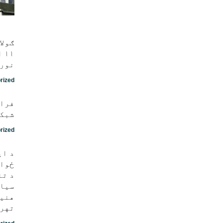
ګولا
نور 
rized
فراه
شبکه
rized
د ای
ځواک
د تن
سیاس
هنيه
تهرا