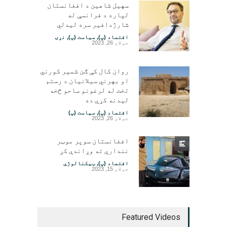
سهیل شاهین د افغانستان
لپاره د فرانسې له
شارژدافیر سره لیدلي
اقتصاد (پ)
,
سیاست (پ)
,
نړۍ
جولای 26, 2023
روان کال کې ګن شمیر کورني
او بهرني سیلانیان د رستم
تخت له لرغونو ساحو څخه
لیدنه کړې ده
اقتصاد (پ)
,
سیاست (پ)
جولای 26, 2023
افغانستان سوپر موټر
نندارې ته وړاندې کړ
اقتصاد (پ)
,
ټیکنالوژي
جولای 15, 2023
Featured Videos