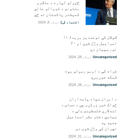
څېړلو لپاره د ملګرو
ملتونو د کډوالو عالي
کمېشنر پاکستان ته ځي
اقتصاد (پ)
جولای 8, 2024
ګولان کې توغندیز برید؛ ۱۱
اسراییل وژل شوي او ۳۰
نور ټپيان دي
Uncategorized
جولای 28, 2024
فراه کې د اوبو رسولو یوه
شبکه جوړېږي
Uncategorized
جولای 28, 2024
د ایران سپاه پاسداران
ځواک خبر ورکړی چې د حماس د
تندلارې فلسطينۍ ډلې د
سیاسي دفتر مشر اسماعیل
هنيه په
تهران کې وژل شوی دی.
Uncategorized
جولای 31, 2024