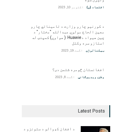
اقتصاد (پ)
اکتوبر 10, 2023
د کورنیو چارو وزارت د تامیناتي چارو
معین الحاج مولوي عبدالله "مختار" د
چین هیواد دHuawie ( هواوي) کمپنۍ له
استازو سره وکتل
ټیکنالوژي
اگست 19, 2023
افغانستان څومره شتمن دی؟
وطن
,
ویډیوګانې
اگست 8, 2023
Latest Posts
د افغان کډوالو د ستونزو د