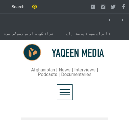
د ایران سپاه پاسداران
فراه کې د اوبو رسولو یوه
ځواک خبر ورکړی چې د حماس
شبکه جوړېږي
د تندلارې فلسطينۍ ډلې د
سیاسي دفتر مشر اسماعیل
خوست کې د غلام خان لار
هنيه په
بیرته خلاصه شوه
تهران کې وژل شوی دی.
Afghanistan | News | Interviews |
Podcasts | Documentaries