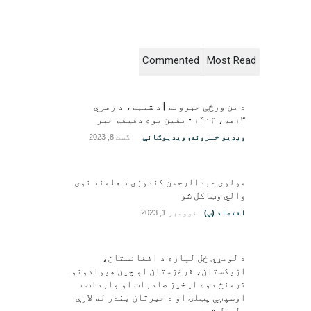
Commented
Most Read
د نن ورځې خبرونه | د شنبه، د زمري
۱۳مه، ۱۴۰۲ - یقین یوه دقیقه خبر
ویډیو خبرونه
,
ویډیوګانې
اگست 8, 2023
مولوي عبدالرحمن کندوزی د هلمند نوی
والي وټاکل شو
اقتصاد (پ)
نوومبر 1, 2023
د لومړي ځل لپاره د افغانستان،
ازبکستان، قرغزستان او چین هېوادونو
ترمنځ دوه اړخیز صادرات او واردات د
اوسپڼې پټلۍ او د حیرتان بندر له لارې
ولېږل شوه