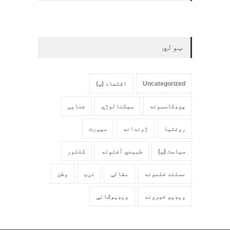
ټولي
Uncategorized
اقتصاد (پ)
پوډکاسټونه
ټیکنالوژي
جنایی
روغتیا
ژوندانه
سپورت
سیاست (پ)
طبیعي آفتونه
کلتور
مستند فلمونه
مقالې
نړۍ
وطن
ویډیو خبرونه
ویډیوګانې