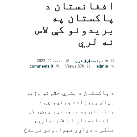
افغانستان د
پاکستان په
بریدونو کې لاس
نه‌ لري
In
سیاست (پ)
,
نړۍ
اگست 11, 2023
0 comments
570 Views
admin
د پاکستان د بشري حقونو وزیر
ریاض پیرزاده ویلي، چې د
پاکستان په وروستیو پېښو کې
د افغانستان ا.ا لاس نه‌لري،
بلکې د دواړو هېوادونو ترمنځ