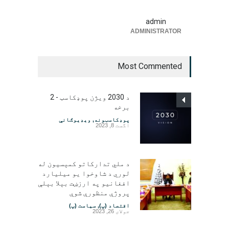
admin
ADMINISTRATOR
Most Commented
د 2030 ویژن پوډکاسټ - 2
برخه
پوډکاسټونه
,
ویډیوګانې
اگست 8, 2023
د ملي تدارکاتو کمېسیون له
لوري د شاوخوا یو میلیارد
افغانیو په ارزښت بېلا بېلې
پروژې منظورې شوې
اقتصاد (پ)
,
سیاست (پ)
جولای 26, 2023