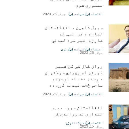
منظورې شوې
اقتصاد (پ)
,
سیاست (پ)
جولای 26, 2023
سهیل شاهین د افغانستان
لپاره د فرانسې له
شارژدافیر سره لیدلي
اقتصاد (پ)
,
سیاست (پ)
,
نړۍ
جولای 26, 2023
روان کال کې ګن شمیر
کورني او بهرني سیلانیان
د رستم تخت له لرغونو
ساحو څخه لیدنه کړې ده
اقتصاد (پ)
,
سیاست (پ)
جولای 26, 2023
افغانستان سوپر موټر
نندارې ته وړاندې کړ
اقتصاد (پ)
,
ټیکنالوژي
جولای 15, 2023