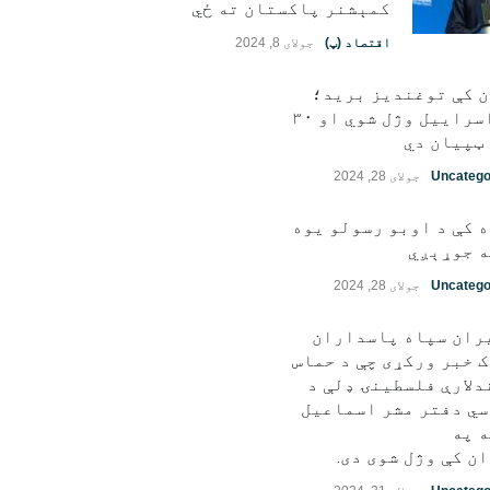
کمېشنر پاکستان ته ځي
اقتصاد (پ)
جولای 8, 2024
ن کې توغندیز برید؛
۱۱ اسراییل وژل شوي او ۳۰
ټپيان دي
Uncatego
جولای 28, 2024
 کې د اوبو رسولو یوه
 جوړېږي
Uncatego
جولای 28, 2024
ران سپاه پاسداران
 خبر ورکړی چې د حماس
دلارې فلسطينۍ ډلې د
ي دفتر مشر اسماعیل
 په
ن کې وژل شوی دی.