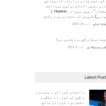
 کورنیو چارو وزارت د تامیناتي
ارو معین الحاج مولوي عبدالله
"مختار" د چین هیواد دHuawie (
اوي) کمپنۍ له استازو سره وکتل
کنالوژي
اگست 19, 2023
فغانستان څومره شتمن دی؟
ن
,
ویډیوګانې
اگست 8, 2023
Latest Pos
د افغان کډوالو د ستونزو
د څېړلو لپاره د ملګرو
ملتونو د کډوالو عالي