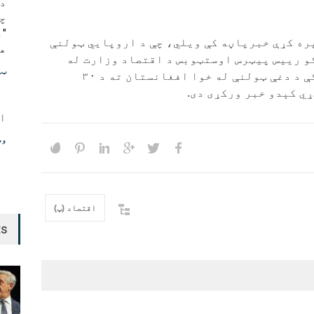
د
چ
ره کړې خبرپاڼه کې ویلي، چې د اروپايي ټولنې
هو
و رییس پیټرس اوستټوبس د اقتصاد وزارت له
ټی
سرپرست سره په کتنه کې د دغې ټولنې له خوا افغانستان ته د ۳۰
ي کېدو خبر ورکړی دی.
ا
وط
اقتصاد (پ)
ts