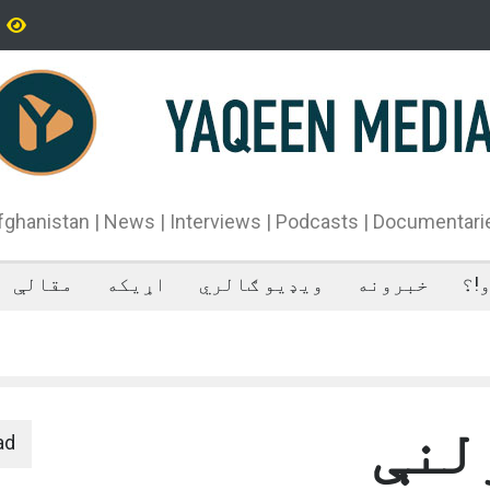
یران سپاه پاسداران ځواک خبر ورکړی چې د حماس د تندلارې
فراه کې
طينۍ ډلې د سیاسي دفتر مشر اسماعیل هنيه په
ان کې وژل شوی دی.
fghanistan | News | Interviews | Podcasts | Documentari
!؟
خبرونه
ویډیو ګالري
اړیکه
مقالې
لنې
ad