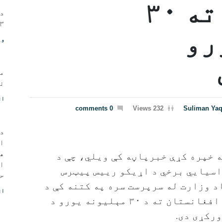
افغانستان ته ۳۰
د 
۱۳مه، ۱۴۰۲ - ی
رو
وی
م
نو
اق
0 comments
232 Views
Suliman Ya
د 
ا
ه
 خپره کړې خبرپاڼه کې ویلي، چې د
او
اسيايي برخي د اړیکو رییس پیټرس
حی
 وزارت له سرپرست سره په کتنه کې د
اق
دغې ټولنې له خوا افغانستان ته د ۳۰ مېلیونه یورو د
رکړی دی.