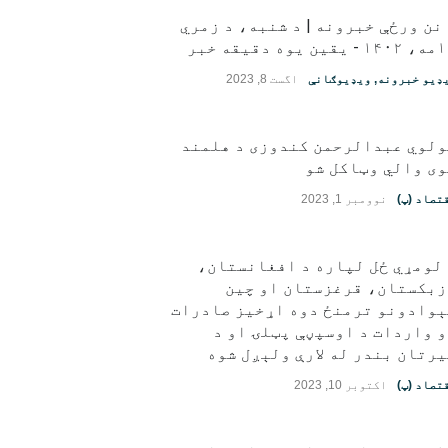
نن ورځې خبرونه | د شنبه، د زمري
قین یوه دقیقه خبر
ډیو خبرونه
,
ویډیوګانې
اگست 8, 2023
ولوي عبدالرحمن کندوزی د هلمند
ی والي وټاکل شو
تصاد (پ)
نوومبر 1, 2023
لومړي ځل لپاره د افغانستان،
زبکستان، قرغزستان او چین
ېوادونو ترمنځ دوه اړخیز صادرات
 واردات د اوسپڼې پټلۍ او د
رتان بندر له لارې ولېږل شوه
تصاد (پ)
اکتوبر 10, 2023