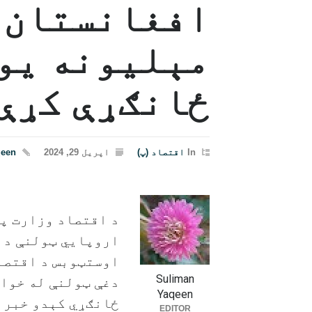
مېلیونه یو
ځانګړې کړې
In
اقتصاد (پ)
اپریل 29, 2024
qeen
د اقتصاد وزارت په
اروپايي ټولنې د 
اوستټوبس د اقتصاد
Suliman
Yaqeen
ځانګړي کېدو خبر و
EDITOR