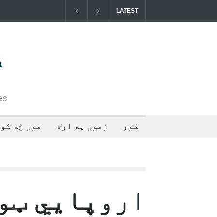
LATEST
خوست کې د غلام خان لار بیرته خلاصه شوه
د ا
فلس
تهر
2024-07-28T05:44:55+0000
es
کور
زموږ په اړه
موږ څه کوو
اروپايي ټو