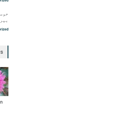
rized
خوست
بیرت
rized
rs
en