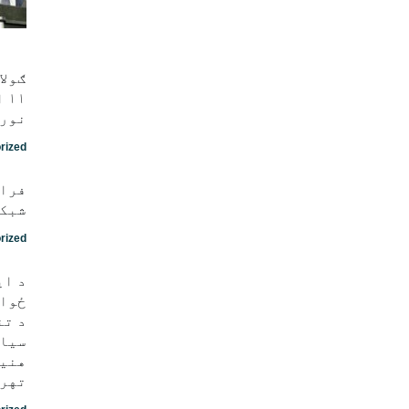
ګولا
نور 
rized
فراه
شبکه
rized
د ای
ځواک
د تن
سیاس
هنيه
تهرا