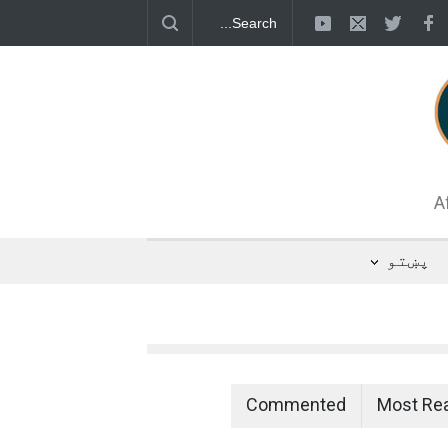
 د اوبو رسولو یوه شبکه جوړېږي
A
پښتو
Commented
Most Re