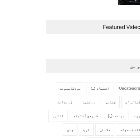
Featured Vide
ولي
Uncategori
اقتصاد (پ)
پوډکاسټونه
نالوژي
جنایی
روغتیا
ژوندانه
رت
سیاست (پ)
طبیعي آفتونه
کلتور
ند فلمونه
مقالې
نړۍ
وطن