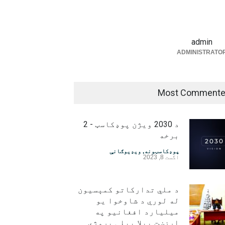
admin
ADMINISTRATO
Most Comment
د 2030 ویژن پوډکاسټ - 2
برخه
پوډکاسټونه
,
ویډیوګانې
اگست 8, 2023
د ملي تدارکاتو کمېسیون
له لوري د شاوخوا یو
میلیارد افغانیو په
ارزښت بېلا بېلې پروژې