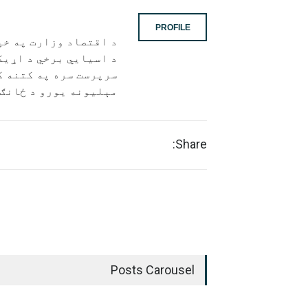
PROFILE
د اقتصاد وزارت په خپ
د اسيايي برخي د اړیک
مېلیونه یورو د ځانګړ
Share:
Posts Carousel